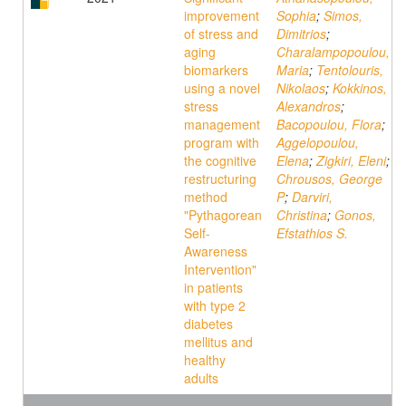
improvement
Sophia
;
Simos,
of stress and
Dimitrios
;
aging
Charalampopoulou,
biomarkers
Maria
;
Tentolouris,
using a novel
Nikolaos
;
Kokkinos,
stress
Alexandros
;
management
Bacopoulou, Flora
;
program with
Aggelopoulou,
the cognitive
Elena
;
Zigkiri, Eleni
;
restructuring
Chrousos, George
method
P
;
Darviri,
"Pythagorean
Christina
;
Gonos,
Self-
Efstathios S.
Awareness
Intervention"
in patients
with type 2
diabetes
mellitus and
healthy
adults