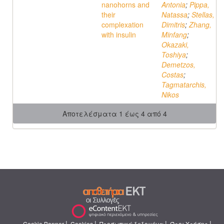
nanohorns and
Antonia
;
Pippa,
their
Natassa
;
Stellas,
complexation
Dimitris
;
Zhang,
with insulin
Minfang
;
Okazaki,
Toshiya
;
Demetzos,
Costas
;
Tagmatarchis,
Nikos
Αποτελέσματα 1 έως 4 από 4
|
|
|
|
Cookie Banner
Cookies
Προσωπικά δεδομένα
Όροι Χρήσης