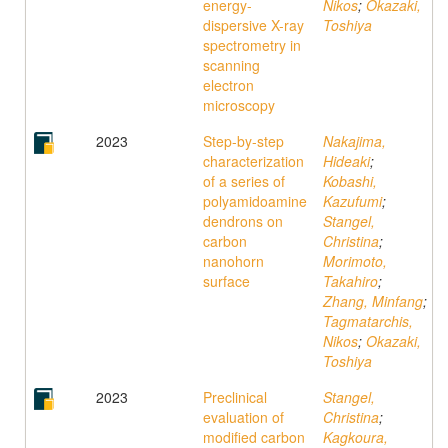
energy-
Nikos
;
Okazaki,
dispersive X-ray
Toshiya
spectrometry in
scanning
electron
microscopy
2023
Step-by-step
Nakajima,
characterization
Hideaki
;
of a series of
Kobashi,
polyamidoamine
Kazufumi
;
dendrons on
Stangel,
carbon
Christina
;
nanohorn
Morimoto,
surface
Takahiro
;
Zhang, Minfang
;
Tagmatarchis,
Nikos
;
Okazaki,
Toshiya
2023
Preclinical
Stangel,
evaluation of
Christina
;
modified carbon
Kagkoura,