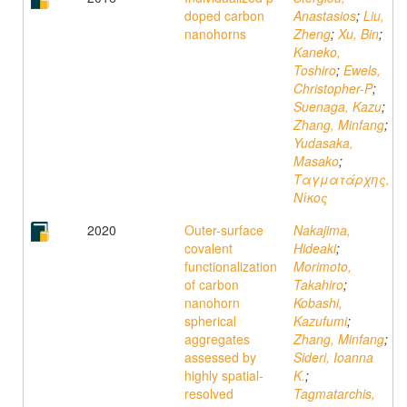
doped carbon
Anastasios
;
Liu,
nanohorns
Zheng
;
Xu, Bin
;
Kaneko,
Toshiro
;
Ewels,
Christopher-P
;
Suenaga, Kazu
;
Zhang, Minfang
;
Yudasaka,
Masako
;
Ταγματάρχης,
Νίκος
2020
Outer-surface
Nakajima,
covalent
Hideaki
;
functionalization
Morimoto,
of carbon
Takahiro
;
nanohorn
Kobashi,
spherical
Kazufumi
;
aggregates
Zhang, Minfang
;
assessed by
Sideri, Ioanna
highly spatial-
K.
;
resolved
Tagmatarchis,