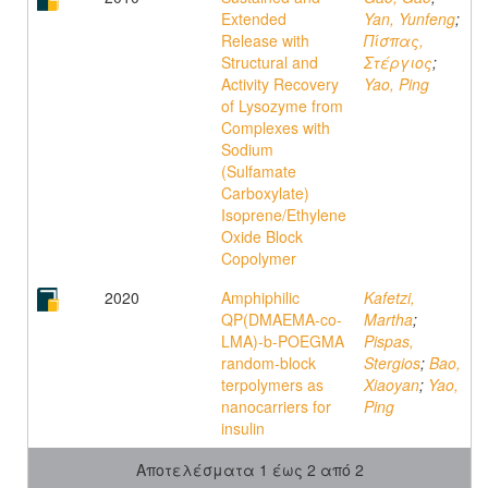
Extended
Yan, Yunfeng
;
Release with
Πίσπας,
Structural and
Στέργιος
;
Activity Recovery
Yao, Ping
of Lysozyme from
Complexes with
Sodium
(Sulfamate
Carboxylate)
Isoprene/Ethylene
Oxide Block
Copolymer
2020
Amphiphilic
Kafetzi,
QP(DMAEMA-co-
Martha
;
LMA)-b-POEGMA
Pispas,
random-block
Stergios
;
Bao,
terpolymers as
Xiaoyan
;
Yao,
nanocarriers for
Ping
insulin
Αποτελέσματα 1 έως 2 από 2