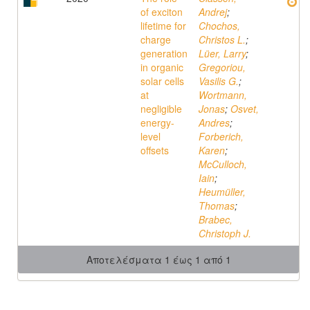
of exciton
Andrej
;
lifetime for
Chochos,
charge
Christos L.
;
generation
Lüer, Larry
;
in organic
Gregoriou,
solar cells
Vasilis G.
;
at
Wortmann,
negligible
Jonas
;
Osvet,
energy-
Andres
;
level
Forberich,
offsets
Karen
;
McCulloch,
Iain
;
Heumüller,
Thomas
;
Brabec,
Christoph J.
Αποτελέσματα 1 έως 1 από 1