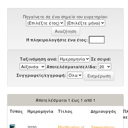
Πηγαίνετε σε ένα σημείο του ευρετηρίου:
Ή πληκτρολογήστε ένα έτος:
Ταξινόμηση ανά:
Σε σειρά:
Αποτελέσματα/σελίδα:
Συγγραφείς/εγγραφή:
Αποτελέσματα 1 έως 1 από 1
Τύπος
Ημερομηνία
Τίτλος
Δημιουργός
Π
κε
2020
Modification of
Sawangboon,