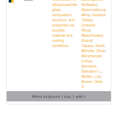
silicophosphate
Nuttawan
;
glass
Nizamutdinova,
composition,
Alina
;
Uesbeck,
structure, and
Tobias
;
properties via
Limbach,
crucible
René
;
material and
Meechoowas,
melting
Ekarat
;
conditions
Tapasa, Kanit
;
Möncke, Doris
;
Wondraczek,
Lothar
;
Kamitsos,
Efstration I.
;
Wüllen, Leo
;
Brauer, Delia
S.
Αποτελέσματα 1 έως 1 από 1