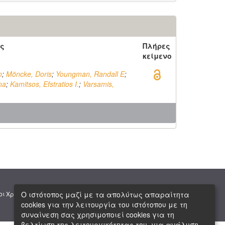
ς
Πλήρες
κείμενο
n
;
Möncke, Doris
;
Youngman, Randall E
;
ina
;
Kamitsos, Efstratios I.
;
Varsamis,
|
|
Ο ιστότοπος μαζί με τα απολύτως απαραίτητα
οι Χρήσης
Πνευματική Ιδιοκτησία
Copyright © 2026 ΕΙΕ
cookies για την λειτουργία του ιστότοπου με τη
συναίνεση σας χρησιμοποιεί cookies για τη
βελτίωση της λειτουργικότητας του, για ανάλυση,