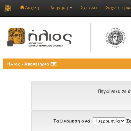
Αρχική
Πλοήγηση
Σχετικά
Συχνές ερω
Skip
navigation
Ήλιος - Αποθετήριο ΕΙΕ
Πηγαίνετε σε έ
Ταξινόμηση ανά:
Σε