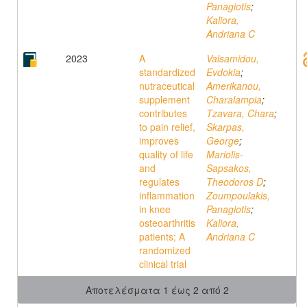
Panagiotis
;
Kaliora,
Andriana C
2023
A
Valsamidou,
standardized
Evdokia
;
nutraceutical
Amerikanou,
supplement
Charalampia
;
contributes
Tzavara, Chara
;
to pain relief,
Skarpas,
improves
George
;
quality of life
Mariolis-
and
Sapsakos,
regulates
Theodoros D
;
inflammation
Zoumpoulakis,
in knee
Panagiotis
;
osteoarthritis
Kaliora,
patients; A
Andriana C
randomized
clinical trial
Αποτελέσματα 1 έως 2 από 2