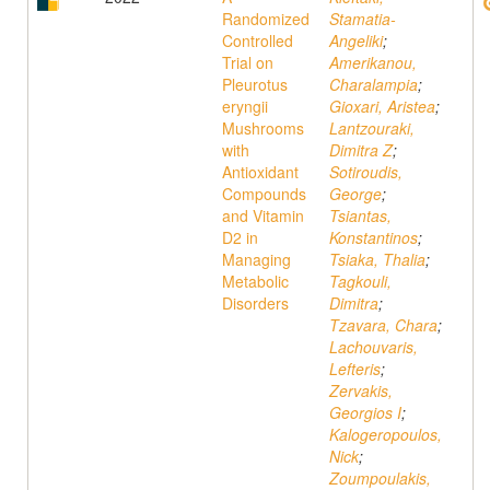
Randomized
Stamatia-
Controlled
Angeliki
;
Trial on
Amerikanou,
Pleurotus
Charalampia
;
eryngii
Gioxari, Aristea
;
Mushrooms
Lantzouraki,
with
Dimitra Z
;
Antioxidant
Sotiroudis,
Compounds
George
;
and Vitamin
Tsiantas,
D2 in
Konstantinos
;
Managing
Tsiaka, Thalia
;
Metabolic
Tagkouli,
Disorders
Dimitra
;
Tzavara, Chara
;
Lachouvaris,
Lefteris
;
Zervakis,
Georgios I
;
Kalogeropoulos,
Nick
;
Zoumpoulakis,