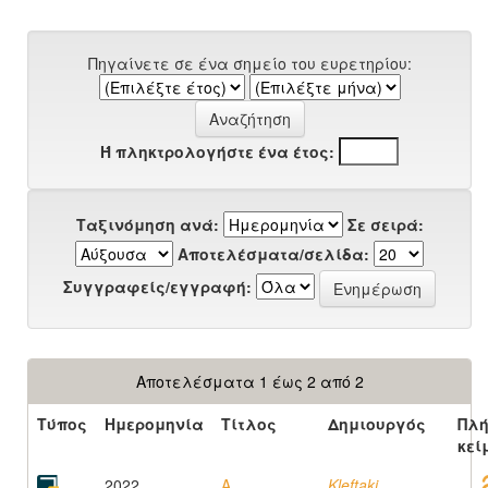
Πηγαίνετε σε ένα σημείο του ευρετηρίου:
Ή πληκτρολογήστε ένα έτος:
Ταξινόμηση ανά:
Σε σειρά:
Αποτελέσματα/σελίδα:
Συγγραφείς/εγγραφή:
Αποτελέσματα 1 έως 2 από 2
Τύπος
Ημερομηνία
Τίτλος
Δημιουργός
Πλή
κεί
2022
A
Kleftaki,