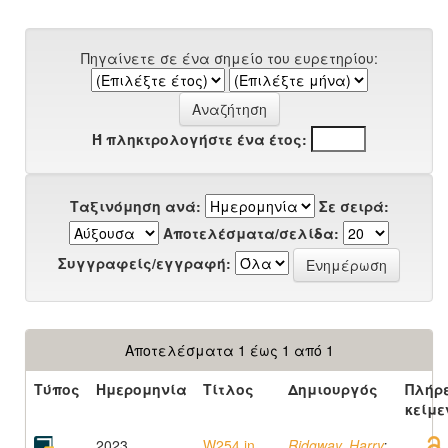
Πηγαίνετε σε ένα σημείο του ευρετηρίου:
Ή πληκτρολογήστε ένα έτος:
Ταξινόμηση ανά:
Σε σειρά:
Αποτελέσματα/σελίδα:
Συγγραφείς/εγγραφή:
Αποτελέσματα 1 έως 1 από 1
Τύπος
Ημερομηνία
Τίτλος
Δημιουργός
Πλήρ
κείμε
2023
W254 in
Ridgway, Harry
;