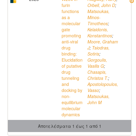
furin
Orbell, John D
;
functions
Matsoukas,
as a
Minos-
molecular
Timotheos
;
gate
Kelaidonis,
promoting
Konstantinos
;
anti-viral
Moore, Graham
drug
J
;
Tsiodras,
binding:
Sotiris
;
Elucidation
Gorgoulis,
of putative
Vasilis G
;
drug
Chasapis,
tunneling
Christos T.
;
and
Apostolopoulos,
docking by
Vasso
;
non-
Matsoukas,
equilibrium
John M
molecular
dynamics
Αποτελέσματα 1 έως 1 από 1