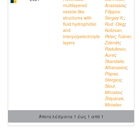
multilayered
Anastasiia
;
vesicle-like
Filippov,
structures with
Sergey K.
;
fluid hydrophobic
Rud, Oleg
;
and
Košovan,
interpolyelectrolyte
Peter
;
Tošner,
layers
Zdeněk
;
Radulescu,
Aurel
;
Skandalis,
Athanasios
;
Pispas,
Stergios
;
Šlouf,
Miroslav
;
Štěpánek,
Miroslav
Αποτελέσματα 1 έως 1 από 1