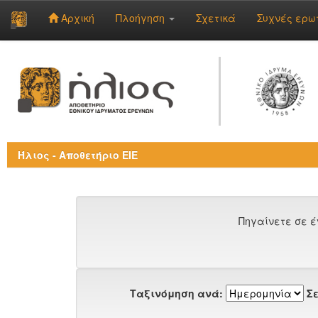
Αρχική
Πλοήγηση
Σχετικά
Συχνές ερω
Skip
navigation
Ήλιος - Αποθετήριο ΕΙΕ
Πηγαίνετε σε έ
Ταξινόμηση ανά:
Σε