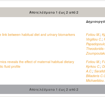
Αποτελέσματα 1 έως 2 από 2
Δημιουργό
he link between habitual diet and urinary biomarkers
Fotiou M.
;
K
Virgiliou C.
;
Papadopoulo
Theodoridis 
Zoumpoulaki
s reveals the effect of maternal habitual dietary
Fotiou M.
;
Fo
 fluid profile
Kyrkou C.
;
D
A.C.
;
Sarafid
Biliaderis C.
Michaelidou 
Αποτελέσματα 1 έως 2 από 2