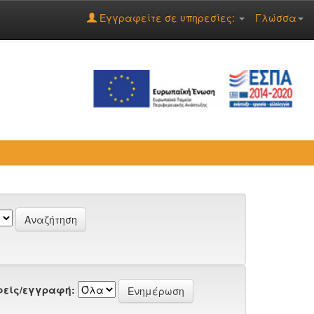
Εγγραφείτε σε υπηρεσίες:
Γλώσσα
είς/εγγραφή: