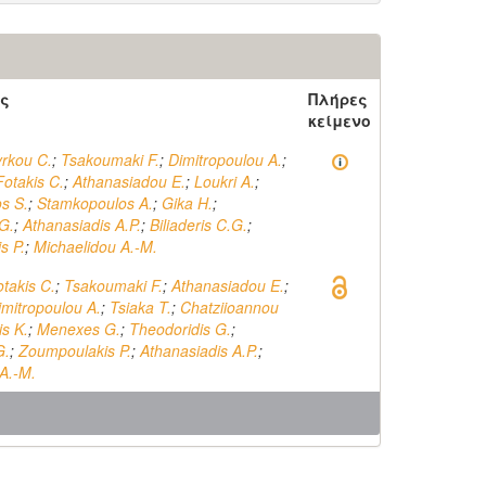
ς
Πλήρες
κείμενο
yrkou C.
;
Tsakoumaki F.
;
Dimitropoulou A.
;
Fotakis C.
;
Athanasiadou E.
;
Loukri A.
;
s S.
;
Stamkopoulos A.
;
Gika H.
;
G.
;
Athanasiadis A.P.
;
Biliaderis C.G.
;
s P.
;
Michaelidou A.-M.
takis C.
;
Tsakoumaki F.
;
Athanasiadou E.
;
imitropoulou A.
;
Tsiaka T.
;
Chatziioannou
is K.
;
Menexes G.
;
Theodoridis G.
;
G.
;
Zoumpoulakis P.
;
Athanasiadis A.P.
;
A.-M.