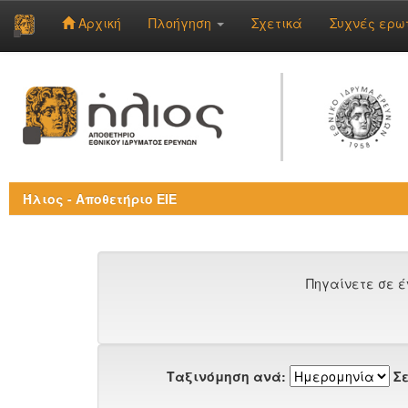
Αρχική
Πλοήγηση
Σχετικά
Συχνές ερω
Skip
navigation
Ήλιος - Αποθετήριο ΕΙΕ
Πηγαίνετε σε έ
Ταξινόμηση ανά:
Σε