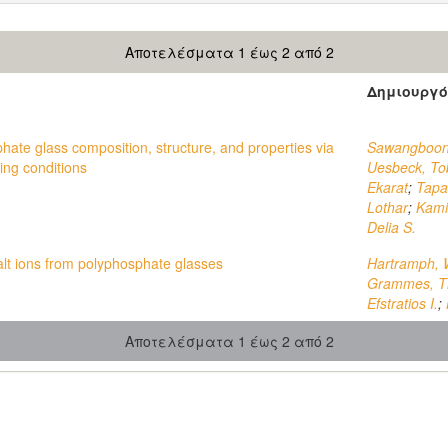
Αποτελέσματα 1 έως 2 από 2
Δημιουργό
phate glass composition, structure, and properties via
Sawangboon
ing conditions
Uesbeck, To
Ekarat
;
Tapa
Lothar
;
Kamit
Delia S.
alt ions from polyphosphate glasses
Hartramph, 
Grammes, Th
Efstratios I.
;
Αποτελέσματα 1 έως 2 από 2