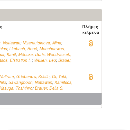
ς
Πλήρες
κείμενο
, Nuttawan
;
Nizamutdinova, Alina
;
bias
;
Limbach, René
;
Meechoowas,
sa, Kanit
;
Möncke, Doris
;
Wondraczek,
sos, Efstration I.
;
Wüllen, Leo
;
Brauer,
Wolfram
;
Griebenow, Kristin
;
Oi, Yuki
;
ilo
;
Sawangboon, Nuttawan
;
Kamitsos,
Kasuga, Toshihiro
;
Brauer, Delia S.