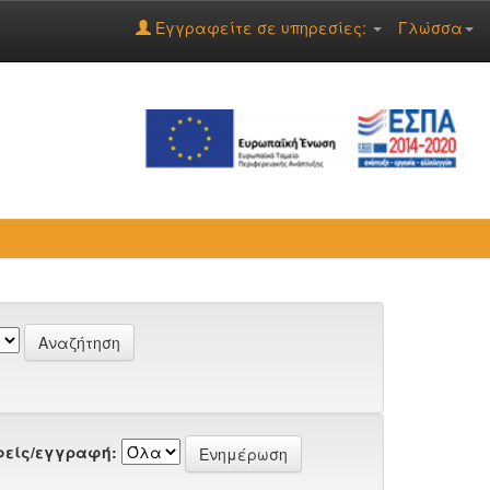
Εγγραφείτε σε υπηρεσίες:
Γλώσσα
είς/εγγραφή: