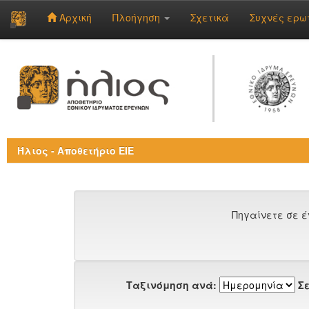
Αρχική
Πλοήγηση
Σχετικά
Συχνές ερω
Skip
navigation
Ήλιος - Αποθετήριο ΕΙΕ
Πηγαίνετε σε έ
Ταξινόμηση ανά:
Σε