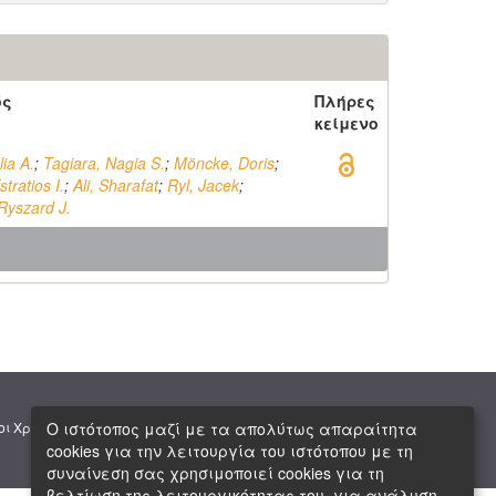
ός
Πλήρες
κείμενο
lia A.
;
Tagiara, Nagia S.
;
Möncke, Doris
;
tratios I.
;
Ali, Sharafat
;
Ryl, Jacek
;
Ryszard J.
|
|
Ο ιστότοπος μαζί με τα απολύτως απαραίτητα
οι Χρήσης
Πνευματική Ιδιοκτησία
Copyright © 2026 ΕΙΕ
cookies για την λειτουργία του ιστότοπου με τη
συναίνεση σας χρησιμοποιεί cookies για τη
βελτίωση της λειτουργικότητας του, για ανάλυση,