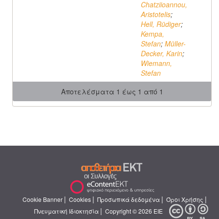
Chatziioannou,
Aristotelis
;
Hell, Rüdiger
;
Kempa,
Stefan
;
Müller-
Decker, Karin
;
Wiemann,
Stefan
Αποτελέσματα 1 έως 1 από 1
|
|
|
|
Cookie Banner
Cookies
Προσωπικά δεδομένα
Όροι Χρήσης
|
Πνευματική Ιδιοκτησία
Copyright © 2026 ΕΙΕ