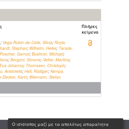
ς
Πλήρες
κείμενο
a
;
Vega-Rubin-de-Celis, Silvia
;
Royla,
hardt, Stephan
;
Wilhelm, Heike
;
Tarade,
Poschet, Gernot
;
Buettner, Michael
;
Ilona
;
Borgoni, Simone
;
Vetter, Martina
;
 Eva Johanna
;
Thomssen, Christoph
;
, Aristotelis
;
Hell, Rüdiger
;
Kempa,
r-Decker, Karin
;
Wiemann, Stefan
Ο ιστότοπος μαζί με τα απολύτως απαραίτητα