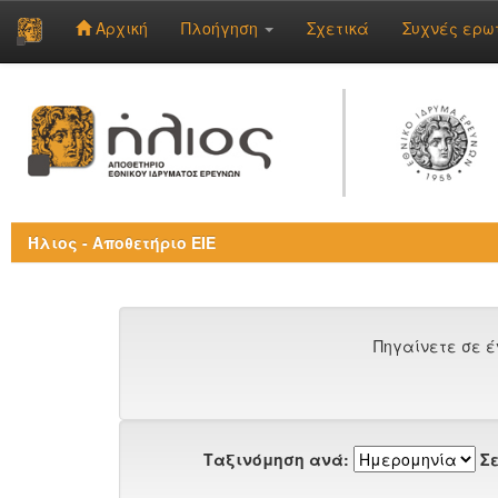
Αρχική
Πλοήγηση
Σχετικά
Συχνές ερω
Skip
navigation
Ήλιος - Αποθετήριο ΕΙΕ
Πηγαίνετε σε έ
Ταξινόμηση ανά:
Σε