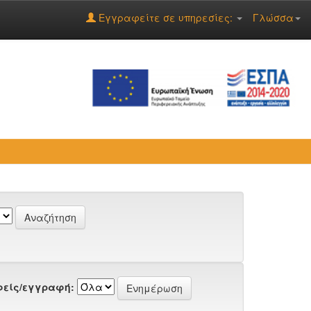
Εγγραφείτε σε υπηρεσίες:
Γλώσσα
είς/εγγραφή: