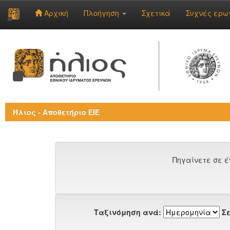
Αρχική
Πλοήγηση
Σχετικά
Συχνές ερω
Skip
navigation
Ήλιος - Αποθετήριο ΕΙΕ
Πηγαίνετε σε έ
Ταξινόμηση ανά:
Σε