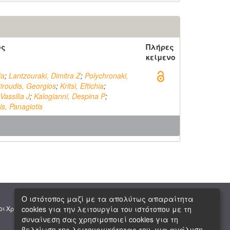
ός
Πλήρες
κείμενο
ia
;
Lantzouraki, Dimitra Z
;
Polychronaki,
iroudis, Georgios
;
Kritsi, Eftichia
;
Vassilia J
;
Kalogianni, Despina P
;
s, Panagiotis
Ο ιστότοπος μαζί με τα απολύτως απαραίτητα
|
|
cookies για την λειτουργία του ιστότοπου με τη
οι Χρήσης
Πνευματική Ιδιοκτησία
Copyright © 2026 ΕΙΕ
συναίνεση σας χρησιμοποιεί cookies για τη
βελτίωση της λειτουργικότητας του, για ανάλυση,