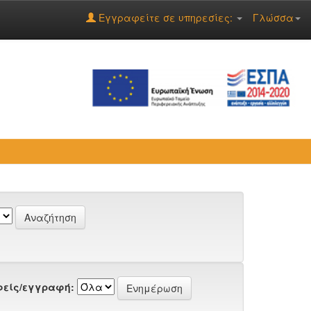
Εγγραφείτε σε υπηρεσίες:
Γλώσσα
είς/εγγραφή: