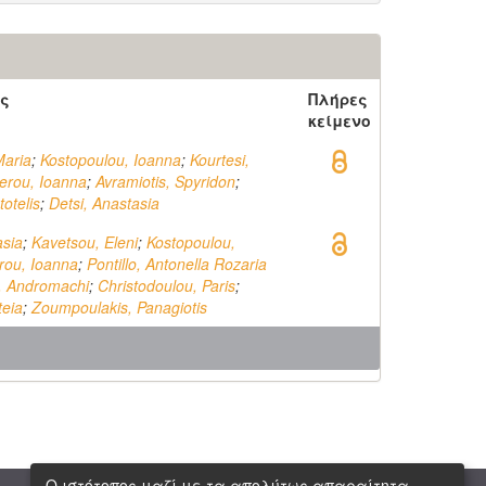
ς
Πλήρες
κείμενο
Maria
;
Kostopoulou, Ioanna
;
Kourtesi,
terou, Ioanna
;
Avramiotis, Spyridon
;
totelis
;
Detsi, Anastasia
asia
;
Kavetsou, Eleni
;
Kostopoulou,
erou, Ioanna
;
Pontillo, Antonella Rozaria
, Andromachi
;
Christodoulou, Paris
;
teia
;
Zoumpoulakis, Panagiotis
Ο ιστότοπος μαζί με τα απολύτως απαραίτητα