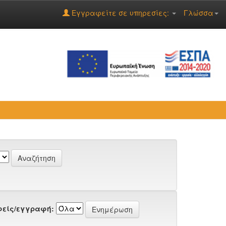
Εγγραφείτε σε υπηρεσίες:
Γλώσσα
είς/εγγραφή: