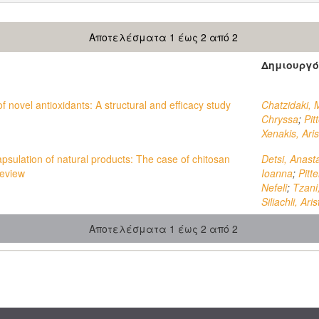
Αποτελέσματα 1 έως 2 από 2
Δημιουργό
of novel antioxidants: A structural and efficacy study
Chatzidaki, 
Chryssa
;
Pit
Xenakis, Aris
sulation of natural products: The case of chitosan
Detsi, Anast
Review
Ioanna
;
Pitt
Nefeli
;
Tzani
Siliachli, Aris
Αποτελέσματα 1 έως 2 από 2