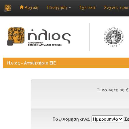
Αρχική
Πλοήγηση
Σχετικά
Συχνές ερω
Skip
navigation
Ήλιος - Αποθετήριο ΕΙΕ
Πηγαίνετε σε έ
Ταξινόμηση ανά:
Σε