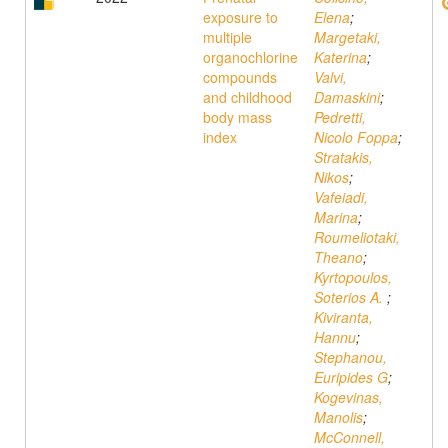
exposure to
Elena
;
multiple
Margetaki,
organochlorine
Katerina
;
compounds
Valvi,
and childhood
Damaskini
;
body mass
Pedretti,
index
Nicolo Foppa
;
Stratakis,
Nikos
;
Vafeiadi,
Marina
;
Roumeliotaki,
Theano
;
Kyrtopoulos,
Soterios A.
;
Kiviranta,
Hannu
;
Stephanou,
Euripides G
;
Kogevinas,
Manolis
;
McConnell,