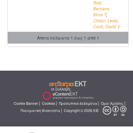
Rob
;
Berhane,
Kiros T
;
Chatzi, Leda
;
Conti, David V
Αποτελέσματα 1 έως 1 από 1
|
|
|
|
Cookie Banner
Cookies
Προσωπικά δεδομένα
Όροι Χρήσης
|
Πνευματική Ιδιοκτησία
Copyright © 2026 ΕΙΕ