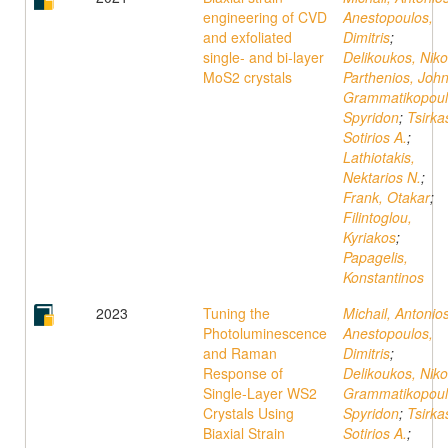
engineering of CVD
Anestopoulos,
and exfoliated
Dimitris
;
single- and bi-layer
Delikoukos, Nik
MoS2 crystals
Parthenios, Joh
Grammatikopoul
Spyridon
;
Tsirka
Sotirios A.
;
Lathiotakis,
Nektarios N.
;
Frank, Otakar
;
Filintoglou,
Kyriakos
;
Papagelis,
Konstantinos
2023
Tuning the
Michail, Antonio
Photoluminescence
Anestopoulos,
and Raman
Dimitris
;
Response of
Delikoukos, Nik
Single-Layer WS2
Grammatikopoul
Crystals Using
Spyridon
;
Tsirka
Biaxial Strain
Sotirios A.
;