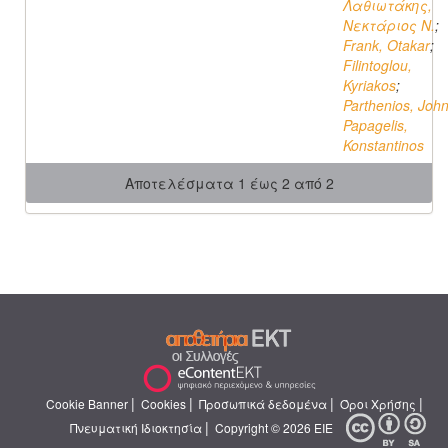
Λαθιωτάκης,
Νεκτάριος N.
;
Frank, Otakar
;
Filintoglou,
Kyriakos
;
Parthenios, Joh
Papagelis,
Konstantinos
Αποτελέσματα 1 έως 2 από 2
|
|
|
|
Cookie Banner
Cookies
Προσωπικά δεδομένα
Όροι Χρήσης
|
Πνευματική Ιδιοκτησία
Copyright © 2026 ΕΙΕ