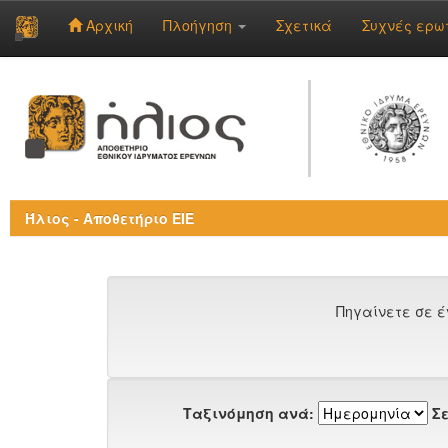
Αρχική
Πλοήγηση
Σχετικά
Συχνές ερω
Skip
navigation
Ήλιος - Αποθετήριο ΕΙΕ
Πηγαίνετε σε έ
Ταξινόμηση ανά:
Σε