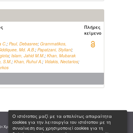
ός
Πλήρες
κείμενο
a C.
;
Paul, Debasree
;
Grammatikos,
iddiquee, Md. A.B.
;
Papatzani, Styliani
;
giota
;
Islam, Jahid M.M.
;
Khan, Mubarak
, S.M.
;
Khan, Ruhul A.
;
Vidakis, Nectarios
;
arkos
Ο ιστότοπος μαζί με τα απολύτως απαραίτητα
cookies για την λειτουργία του ιστότοπου με τη
|
|
οι Χρήσης
Πνευματική Ιδιοκτησία
Copyright © 2026 ΕΙΕ
συναίνεση σας χρησιμοποιεί cookies για τη