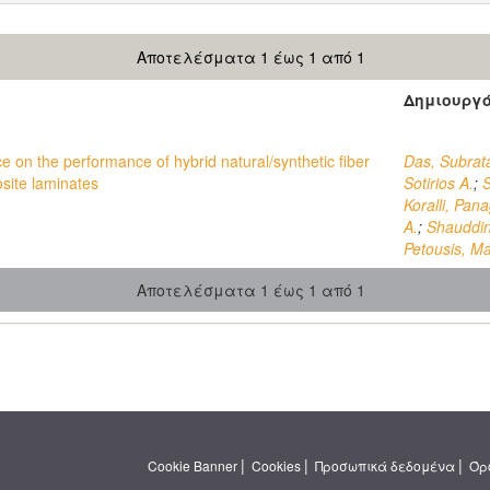
Αποτελέσματα 1 έως 1 από 1
Δημιουργ
e on the performance of hybrid natural/synthetic fiber
Das, Subrat
site laminates
Sotirios A.
;
S
Koralli, Pana
A.
;
Shauddin
Petousis, M
Αποτελέσματα 1 έως 1 από 1
|
|
|
Cookie Banner
Cookies
Προσωπικά δεδομένα
Όρ