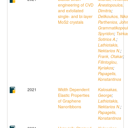
engineering of CVD
Anestopoulos,
and exfoliated
Dimitris
;
single- and bi-layer
Delikoukos, Nik
MoS2 crystals
Parthenios, Joh
Grammatikopoul
Spyridon
;
Tsirka
Sotirios A.
;
Lathiotakis,
Nektarios N.
;
Frank, Otakar
;
Filintoglou,
Kyriakos
;
Papagelis,
Konstantinos
2021
Width Dependent
Kalosakas,
Elastic Properties
George
;
of Graphene
Lathiotakis,
Nanoribbons
Nektarios N.
;
Papagelis,
Konstantinos