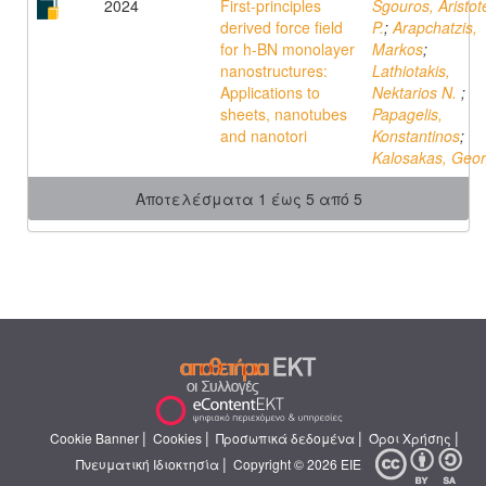
2024
First-principles
Sgouros, Aristote
derived force field
P.
;
Arapchatzis,
for h-BN monolayer
Markos
;
nanostructures:
Lathiotakis,
Applications to
Nektarios N.
;
sheets, nanotubes
Papagelis,
and nanotori
Konstantinos
;
Kalosakas, Geo
Αποτελέσματα 1 έως 5 από 5
|
|
|
|
Cookie Banner
Cookies
Προσωπικά δεδομένα
Όροι Χρήσης
|
Πνευματική Ιδιοκτησία
Copyright © 2026 ΕΙΕ