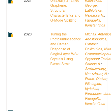
2021
Uniaxially Strained
Kalosakas,
Graphene:
George
;
Structural
Lathiotakis,
Characteristics and
Nektarios N.
;
G-Mode Splitting
Papagelis,
Konstantinos
2023
Tuning the
Michail, Antonio
Photoluminescence
Anestopoulos,
and Raman
Dimitris
;
Response of
Delikoukos, Nik
Single-Layer WS2
Grammatikopoul
Crystals Using
Spyridon
;
Tsirka
Biaxial Strain
Sotirios A.
;
Λαθιωτάκης,
Νεκτάριος N.
;
Frank, Otakar
;
Filintoglou,
Kyriakos
;
Parthenios, Joh
Papagelis,
Konstantinos