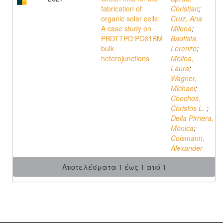
fabrication of
Christian
;
organic solar cells:
Cruz, Ana
A case study on
Milena
;
PBDTTPD:PC61BM
Bautista,
bulk
Lorenzo
;
heterojunctions
Molina,
Laura
;
Wagner,
Michael
;
Chochos,
Christos L.
;
Della Pirriera,
Mónica
;
Colsmann,
Alexander
Αποτελέσματα 1 έως 1 από 1