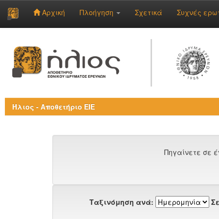
Αρχική
Πλοήγηση
Σχετικά
Συχνές ερω
Skip
navigation
Ήλιος - Αποθετήριο ΕΙΕ
Πηγαίνετε σε έ
Ταξινόμηση ανά:
Σε