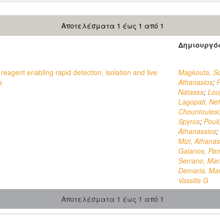
Αποτελέσματα 1 έως 1 από 1
Δημιουργό
reagent enabling rapid detection, isolation and live
Magkouta, S
s
Athanasios
;
P
Natassa
;
Lou
Lagopati, Nef
Chountoulesi
Spyros
;
Pouli
Athanassios
;
Mizi, Athanas
Galanos, Pan
Serrano, Man
Demaria, Ma
Vassilis G
Αποτελέσματα 1 έως 1 από 1