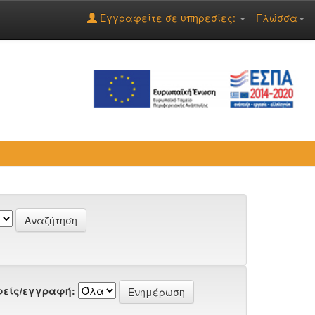
Εγγραφείτε σε υπηρεσίες:
Γλώσσα
είς/εγγραφή: