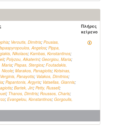
ς
Πλήρες
κείμενο
ophia
;
Veroutis, Dimitris
;
Pousias,
apaspyropoulos, Angelos
;
Pippa,
giakis, Nikolaos
;
Kambas, Konstantinos
;
eli
;
Polyzou, Aikaterini
;
Georgiou, Maria
;
, Maria
;
Pispas, Stergios
;
Foutadakis,
, Nicole
;
Marakos, Panagiotis
;
Kotsinas,
Verginis, Panayotis
;
Valakos, Dimitrios
;
ia
;
Papantonis, Argyris
;
Vatsellas, Giannis
;
agiotis
;
Bartek, Jiri
;
Petty, Russell
;
uel
;
Thanos, Dimitris
;
Roussos, Charis
;
rco
;
Evangelou, Konstantinos
;
Gorgoulis,