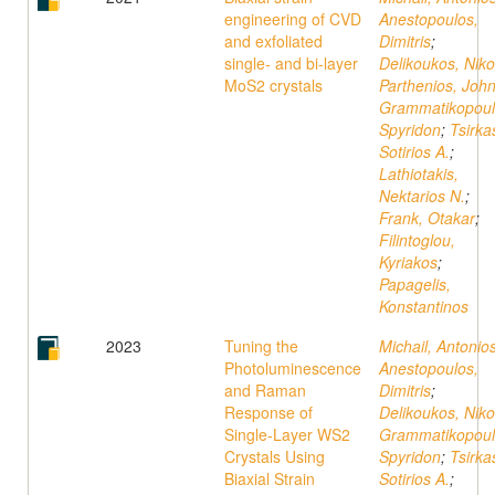
engineering of CVD
Anestopoulos,
and exfoliated
Dimitris
;
single- and bi-layer
Delikoukos, Nik
MoS2 crystals
Parthenios, Joh
Grammatikopoul
Spyridon
;
Tsirka
Sotirios A.
;
Lathiotakis,
Nektarios N.
;
Frank, Otakar
;
Filintoglou,
Kyriakos
;
Papagelis,
Konstantinos
2023
Tuning the
Michail, Antonio
Photoluminescence
Anestopoulos,
and Raman
Dimitris
;
Response of
Delikoukos, Nik
Single-Layer WS2
Grammatikopoul
Crystals Using
Spyridon
;
Tsirka
Biaxial Strain
Sotirios A.
;