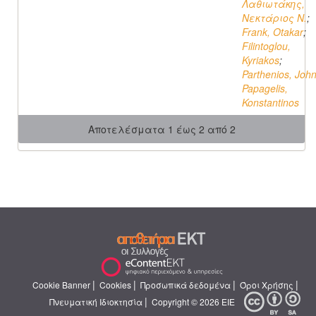
Λαθιωτάκης,
Νεκτάριος N.
;
Frank, Otakar
;
Filintoglou,
Kyriakos
;
Parthenios, Joh
Papagelis,
Konstantinos
Αποτελέσματα 1 έως 2 από 2
|
|
|
|
Cookie Banner
Cookies
Προσωπικά δεδομένα
Όροι Χρήσης
|
Πνευματική Ιδιοκτησία
Copyright © 2026 ΕΙΕ