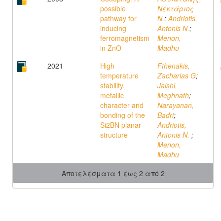
possible
Νεκτάριος
pathway for
N.
;
Andriotis,
inducing
Antonis N.
;
ferromagnetism
Menon,
in ZnO
Madhu
2021
High
Fthenakis,
temperature
Zacharias G
;
stability,
Jaishi,
metallic
Meghnath
;
character and
Narayanan,
bonding of the
Badri
;
Si2BN planar
Andriotis,
structure
Antonis N.
;
Menon,
Madhu
Αποτελέσματα 1 έως 2 από 2