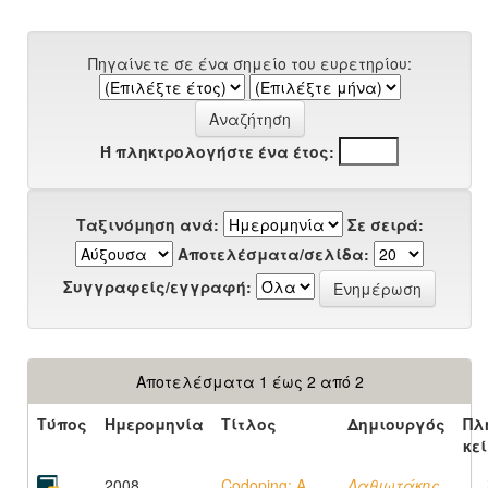
Πηγαίνετε σε ένα σημείο του ευρετηρίου:
Ή πληκτρολογήστε ένα έτος:
Ταξινόμηση ανά:
Σε σειρά:
Αποτελέσματα/σελίδα:
Συγγραφείς/εγγραφή:
Αποτελέσματα 1 έως 2 από 2
Τύπος
Ημερομηνία
Τίτλος
Δημιουργός
Πλ
κε
2008
Codoping: A
Λαθιωτάκης,