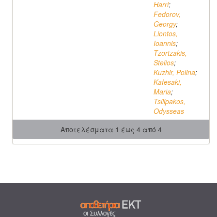
Harri
;
Fedorov,
Georgy
;
Liontos,
Ioannis
;
Tzortzakis,
Stelios
;
Kuzhir, Polina
;
Kafesaki,
Maria
;
Tsilipakos,
Odysseas
Αποτελέσματα 1 έως 4 από 4