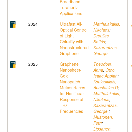
Broadband
Terahertz
Applications
2024
Ultrafast All‐
Matthaiakakis,
Optical Control
Nikolaos
;
of Light
Droulias,
Chirality with
Sotiris
;
Nanostructured
Kakarantzas,
Graphene
George
2025
Graphene
Theodosi,
Nanosheet-
Anna
;
Otoo,
Gold
Isaac Appiah
;
Nanopatch
Koulouklidis,
Metasurfaces
Anastasios D
;
for Nonlinear
Matthaiakakis,
Response at
Nikolaos
;
THz
Kakarantzas,
Frequencies
George
;
Mustonen,
Petri
;
Lipsanen,