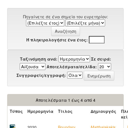
Πηγαίνετε σε ένα σημείο του ευρετηρίου:
Ή πληκτρολογήστε ένα έτος:
Ταξινόμηση ανά:
Σε σειρά:
Αποτελέσματα/σελίδα:
Συγγραφείς/εγγραφή:
Αποτελέσματα 1 έως 4 από 4
Τύπος
Ημερομηνία
Τίτλος
Δημιουργός
Πλ
κε
2020
Boundary
Matthaiakakis,