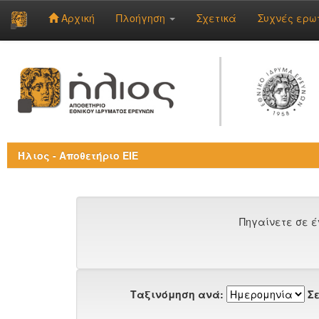
Αρχική
Πλοήγηση
Σχετικά
Συχνές ερω
Skip
navigation
Ήλιος - Αποθετήριο ΕΙΕ
Πηγαίνετε σε έ
Ταξινόμηση ανά:
Σε