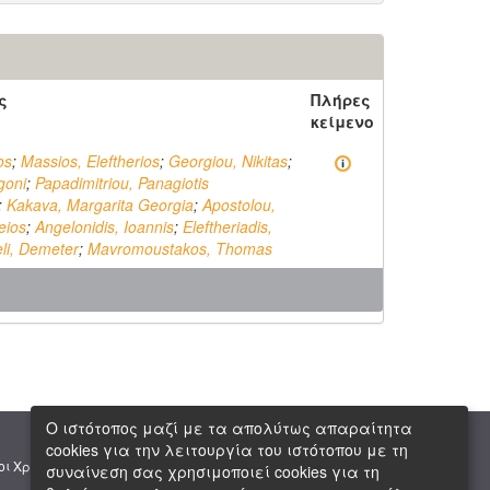
ς
Πλήρες
κείμενο
os
;
Massios, Eleftherios
;
Georgiou, Nikitas
;
igoni
;
Papadimitriou, Panagiotis
;
Kakava, Margarita Georgia
;
Apostolou,
eios
;
Angelonidis, Ioannis
;
Eleftheriadis,
li, Demeter
;
Mavromoustakos, Thomas
Ο ιστότοπος μαζί με τα απολύτως απαραίτητα
cookies για την λειτουργία του ιστότοπου με τη
|
|
οι Χρήσης
Πνευματική Ιδιοκτησία
Copyright © 2026 ΕΙΕ
συναίνεση σας χρησιμοποιεί cookies για τη