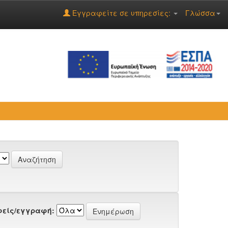
Εγγραφείτε σε υπηρεσίες:
Γλώσσα
είς/εγγραφή: