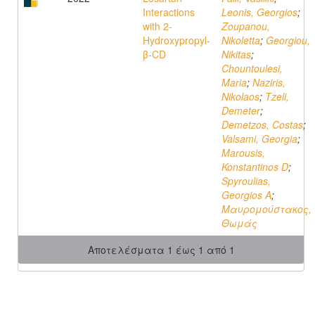
Interactions
Leonis, Georgios
;
with 2-
Zoupanou,
Hydroxypropyl-
Nikoletta
;
Georgiou,
β-CD
Nikitas
;
Chountoulesi,
Maria
;
Naziris,
Nikolaos
;
Tzeli,
Demeter
;
Demetzos, Costas
;
Valsami, Georgia
;
Marousis,
Konstantinos D
;
Spyroulias,
Georgios A
;
Μαυρομούστακος,
Θωμάς
Αποτελέσματα 1 έως 1 από 1