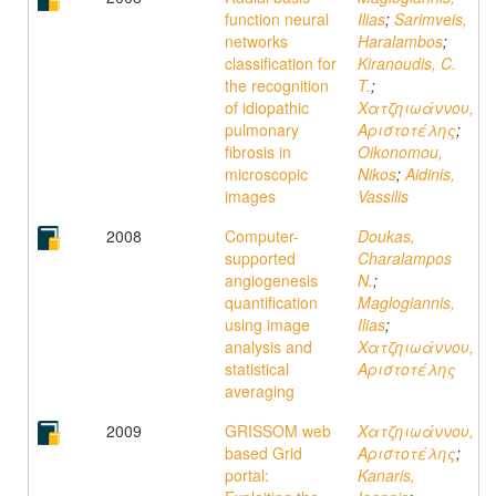
function neural
Ilias
;
Sarimveis,
networks
Haralambos
;
classification for
Kiranoudis, C.
the recognition
T.
;
of idiopathic
Χατζηιωάννου,
pulmonary
Αριστοτέλης
;
fibrosis in
Oikonomou,
microscopic
Nikos
;
Aidinis,
images
Vassilis
2008
Computer-
Doukas,
supported
Charalampos
angiogenesis
N.
;
quantification
Maglogiannis,
using image
Ilias
;
analysis and
Χατζηιωάννου,
statistical
Αριστοτέλης
averaging
2009
GRISSOM web
Χατζηιωάννου,
based Grid
Αριστοτέλης
;
portal:
Kanaris,