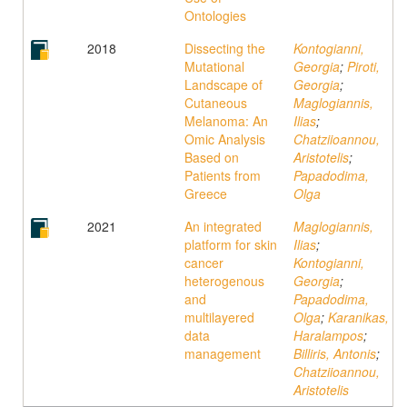
Ontologies
2018
Dissecting the
Kontogianni,
Mutational
Georgia
;
Piroti,
Landscape of
Georgia
;
Cutaneous
Maglogiannis,
Melanoma: An
Ilias
;
Omic Analysis
Chatziioannou,
Based on
Aristotelis
;
Patients from
Papadodima,
Greece
Olga
2021
An integrated
Maglogiannis,
platform for skin
Ilias
;
cancer
Kontogianni,
heterogenous
Georgia
;
and
Papadodima,
multilayered
Olga
;
Karanikas,
data
Haralampos
;
management
Billiris, Antonis
;
Chatziioannou,
Aristotelis