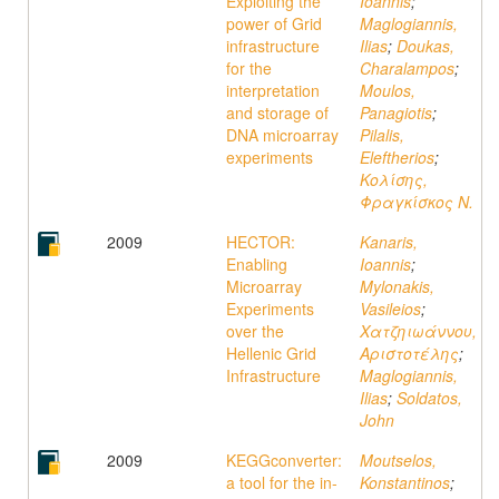
Exploiting the
Ioannis
;
power of Grid
Maglogiannis,
infrastructure
Ilias
;
Doukas,
for the
Charalampos
;
interpretation
Moulos,
and storage of
Panagiotis
;
DNA microarray
Pilalis,
experiments
Eleftherios
;
Κολίσης,
Φραγκίσκος Ν.
2009
HECTOR:
Kanaris,
Enabling
Ioannis
;
Microarray
Mylonakis,
Experiments
Vasileios
;
over the
Χατζηιωάννου,
Hellenic Grid
Αριστοτέλης
;
Infrastructure
Maglogiannis,
Ilias
;
Soldatos,
John
2009
KEGGconverter:
Moutselos,
a tool for the in-
Konstantinos
;