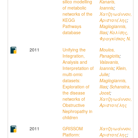
silico modelling
Kanaris,
of metabolic
Ioannis
;
networks of the
Χατζηιωάννου,
KEGG
Αριστοτέλης
;
Pathways
Maglogiannis,
database
Ilias
;
Κολίσης,
Φραγκίσκος Ν.
2011
Unifying the
Moulos,
Integration,
Panagiotis
;
Analysis and
Valavanis,
Interpretation of
Ioannis
;
Klein,
multi-omic
Julie
;
datasets:
Maglogiannis,
Exploration of
Ilias
;
Schanstra,
the disease
Joost
;
networks of
Χατζηιωάννου,
Obstructive
Αριστοτέλης
Nephropathy in
children
2011
GRISSOM
Χατζηιωάννου,
Platform:
Αριστοτέλης
;