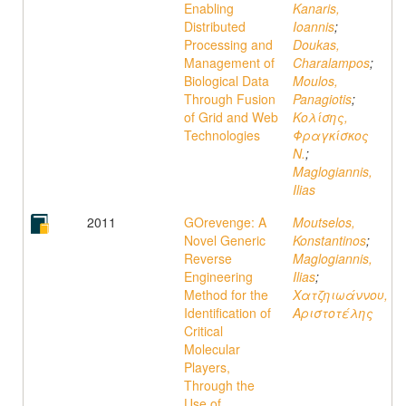
Enabling
Kanaris,
Distributed
Ioannis
;
Processing and
Doukas,
Management of
Charalampos
;
Biological Data
Moulos,
Through Fusion
Panagiotis
;
of Grid and Web
Κολίσης,
Technologies
Φραγκίσκος
Ν.
;
Maglogiannis,
Ilias
2011
GOrevenge: A
Moutselos,
Novel Generic
Konstantinos
;
Reverse
Maglogiannis,
Engineering
Ilias
;
Method for the
Χατζηιωάννου,
Identification of
Αριστοτέλης
Critical
Molecular
Players,
Through the
Use of