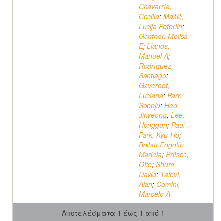
Chavarría,
Cecilia
;
Mašič,
Lucija Peterlin
;
Gantner, Melisa
E
;
Llanos,
Manuel A
;
Rodríguez,
Santiago
;
Gavernet,
Luciana
;
Park,
Soonju
;
Heo,
Jinyeong
;
Lee,
Honggun
;
Paul
Park, Kyu-Ho
;
Bollati-Fogolín,
Mariela
;
Pritsch,
Otto
;
Shum,
David
;
Talevi,
Alan
;
Comini,
Marcelo A
Αποτελέσματα 1 έως 1 από 1