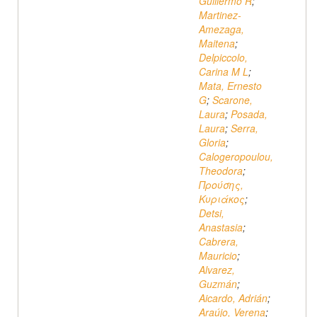
Guillermo R
;
Martinez-
Amezaga,
Maitena
;
Delpiccolo,
Carina M L
;
Mata, Ernesto
G
;
Scarone,
Laura
;
Posada,
Laura
;
Serra,
Gloria
;
Calogeropoulou,
Theodora
;
Προύσης,
Κυριάκος
;
Detsi,
Anastasia
;
Cabrera,
Mauricio
;
Alvarez,
Guzmán
;
Aicardo, Adrián
;
Araújo, Verena
;