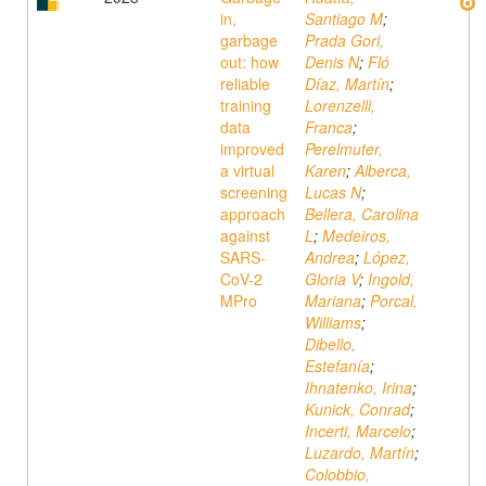
in,
Santiago M
;
garbage
Prada Gori,
out: how
Denis N
;
Fló
reliable
Díaz, Martín
;
training
Lorenzelli,
data
Franca
;
improved
Perelmuter,
a virtual
Karen
;
Alberca,
screening
Lucas N
;
approach
Bellera, Carolina
against
L
;
Medeiros,
SARS-
Andrea
;
López,
CoV-2
Gloria V
;
Ingold,
MPro
Mariana
;
Porcal,
Williams
;
Dibello,
Estefanía
;
Ihnatenko, Irina
;
Kunick, Conrad
;
Incerti, Marcelo
;
Luzardo, Martín
;
Colobbio,