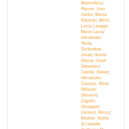
Maximiliano
;
Ramos, Juan
Carlos
;
Manta,
Eduardo
;
Minini,
Lucía
;
Lavaggi,
María Laura
;
Hernández,
Paola
;
Šarlauskas,
Jonas
;
Huerta
García, César
Sebastian
;
Castillo, Rafael
;
Hernández-
Campos, Alicia
;
Ribaudo,
Giovanni
;
Zagotto,
Giuseppe
;
Carlucci, Renzo
;
Medrán, Noelia
S
;
Labadie,