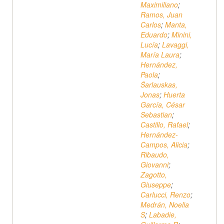
Maximiliano
;
Ramos, Juan
Carlos
;
Manta,
Eduardo
;
Minini,
Lucía
;
Lavaggi,
María Laura
;
Hernández,
Paola
;
Šarlauskas,
Jonas
;
Huerta
García, César
Sebastian
;
Castillo, Rafael
;
Hernández-
Campos, Alicia
;
Ribaudo,
Giovanni
;
Zagotto,
Giuseppe
;
Carlucci, Renzo
;
Medrán, Noelia
S
;
Labadie,