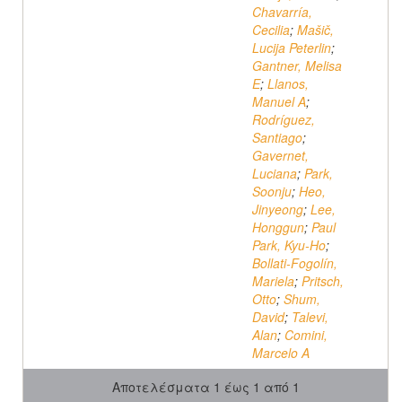
Chavarría,
Cecilia
;
Mašič,
Lucija Peterlin
;
Gantner, Melisa
E
;
Llanos,
Manuel A
;
Rodríguez,
Santiago
;
Gavernet,
Luciana
;
Park,
Soonju
;
Heo,
Jinyeong
;
Lee,
Honggun
;
Paul
Park, Kyu-Ho
;
Bollati-Fogolín,
Mariela
;
Pritsch,
Otto
;
Shum,
David
;
Talevi,
Alan
;
Comini,
Marcelo A
Αποτελέσματα 1 έως 1 από 1