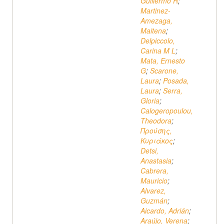
Guillermo R
;
Martinez-
Amezaga,
Maitena
;
Delpiccolo,
Carina M L
;
Mata, Ernesto
G
;
Scarone,
Laura
;
Posada,
Laura
;
Serra,
Gloria
;
Calogeropoulou,
Theodora
;
Προύσης,
Κυριάκος
;
Detsi,
Anastasia
;
Cabrera,
Mauricio
;
Alvarez,
Guzmán
;
Aicardo, Adrián
;
Araújo, Verena
;