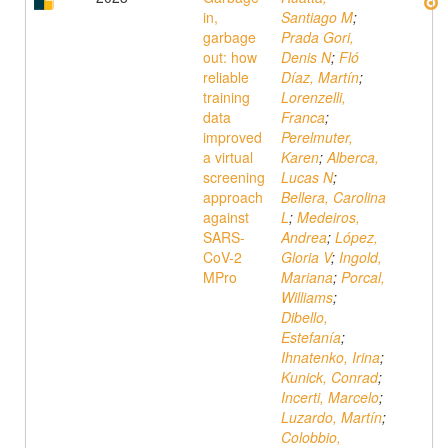
in,
Santiago M
;
garbage
Prada Gori,
out: how
Denis N
;
Fló
reliable
Díaz, Martín
;
training
Lorenzelli,
data
Franca
;
improved
Perelmuter,
a virtual
Karen
;
Alberca,
screening
Lucas N
;
approach
Bellera, Carolina
against
L
;
Medeiros,
SARS-
Andrea
;
López,
CoV-2
Gloria V
;
Ingold,
MPro
Mariana
;
Porcal,
Williams
;
Dibello,
Estefanía
;
Ihnatenko, Irina
;
Kunick, Conrad
;
Incerti, Marcelo
;
Luzardo, Martín
;
Colobbio,