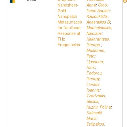
Nanosheet-
Anna
;
Otoo,
Gold
Isaac Appiah
;
Nanopatch
Koulouklidis,
Metasurfaces
Anastasios D
;
for Nonlinear
Matthaiakakis,
Response at
Nikolaos
;
THz
Kakarantzas,
Frequencies
George
;
Mustonen,
Petri
;
Lipsanen,
Harri
;
Fedorov,
Georgy
;
Liontos,
Ioannis
;
Tzortzakis,
Stelios
;
Kuzhir, Polina
;
Kafesaki,
Maria
;
Tsilipakos,