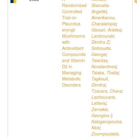
Randomized
Stamatia-
Controlled
Angeliki
;
Trial on
Amerikanou,
Pleurotus
Charalampia
;
eryngii
Gioxari, Aristea
;
Mushrooms
Lantzouraki,
with
Dimitra Z
;
Antioxidant
Sotiroudis,
Compounds
George
;
and Vitamin
Tsiantas,
D2 in
Konstantinos
;
Managing
Tsiaka, Thalia
;
Metabolic
Tagkouli,
Disorders
Dimitra
;
Tzavara, Chara
;
Lachouvaris,
Lefteris
;
Zervakis,
Georgios I
;
Kalogeropoulos,
Nick
;
Zoumpoulakis,