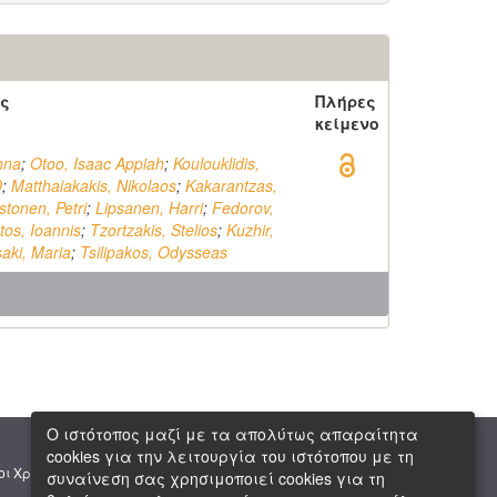
ς
Πλήρες
κείμενο
nna
;
Otoo, Isaac Appiah
;
Koulouklidis,
D
;
Matthaiakakis, Nikolaos
;
Kakarantzas,
tonen, Petri
;
Lipsanen, Harri
;
Fedorov,
tos, Ioannis
;
Tzortzakis, Stelios
;
Kuzhir,
aki, Maria
;
Tsilipakos, Odysseas
Ο ιστότοπος μαζί με τα απολύτως απαραίτητα
cookies για την λειτουργία του ιστότοπου με τη
|
|
οι Χρήσης
Πνευματική Ιδιοκτησία
Copyright © 2026 ΕΙΕ
συναίνεση σας χρησιμοποιεί cookies για τη