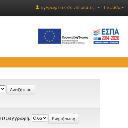
Εγγραφείτε σε υπηρεσίες:
Γλώσσα
είς/εγγραφή: