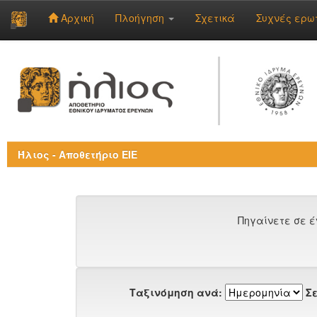
Αρχική
Πλοήγηση
Σχετικά
Συχνές ερω
Skip
navigation
Ήλιος - Αποθετήριο ΕΙΕ
Πηγαίνετε σε έ
Ταξινόμηση ανά:
Σε