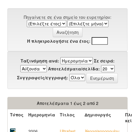
Πηγαίνετε σε ένα σημείο του ευρετηρίου:
Ή πληκτρολογήστε ένα έτος:
Ταξινόμηση ανά:
Σε σειρά:
Αποτελέσματα/σελίδα:
Συγγραφείς/εγγραφή:
Αποτελέσματα 1 έως 2 από 2
Τύπος
Ημερομηνία
Τίτλος
Δημιουργός
Πλ
κε
2006
Ultrafast
Xenogiannopoulou,