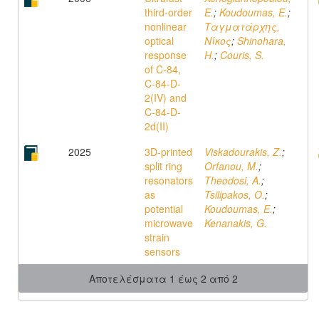
third-order
E.
;
Koudoumas, E.
;
nonlinear
Ταγματάρχης,
optical
Νίκος
;
Shinohara,
response
H.
;
Couris, S.
of C-84,
C-84-D-
2(IV) and
C-84-D-
2d(II)
2025
3D-printed
Viskadourakis, Z.
;
split ring
Orfanou, M.
;
resonators
Theodosi, A.
;
as
Tsilipakos, O.
;
potential
Koudoumas, E.
;
microwave
Kenanakis, G.
strain
sensors
Αποτελέσματα 1 έως 2 από 2