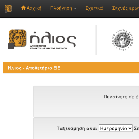
Αρχική
Πλοήγηση
Σχετικά
Συχνές ερω
Skip
navigation
Ήλιος - Αποθετήριο ΕΙΕ
Πηγαίνετε σε έ
Ταξινόμηση ανά:
Σε