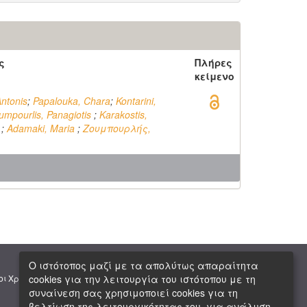
ς
Πλήρες
κείμενο
Antonis
;
Papalouka, Chara
;
Kontarini,
umpourlis, Panagiotis
;
Karakostis,
s
;
Adamaki, Maria
;
Ζουμπουρλής,
Ο ιστότοπος μαζί με τα απολύτως απαραίτητα
|
|
cookies για την λειτουργία του ιστότοπου με τη
οι Χρήσης
Πνευματική Ιδιοκτησία
Copyright © 2026 ΕΙΕ
συναίνεση σας χρησιμοποιεί cookies για τη
βελτίωση της λειτουργικότητας του, για ανάλυση,