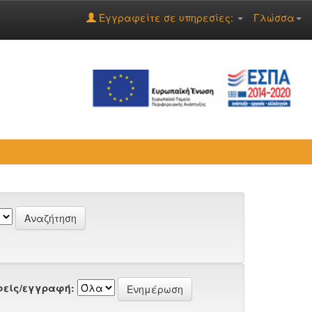
Εγγραφείτε σε υπηρεσίες:
Γλώσσα
είς/εγγραφή: