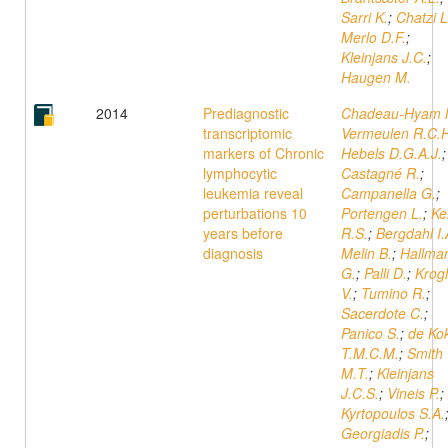
Sarri K.
;
Chatzi L
Merlo D.F.
;
Kleinjans J.C.
;
Haugen M.
2014
Prediagnostic
Chadeau-Hyam 
transcriptomic
Vermeulen R.C.H
markers of Chronic
Hebels D.G.A.J.
;
lymphocytic
Castagné R.
;
leukemia reveal
Campanella G.
;
perturbations 10
Portengen L.
;
Ke
years before
R.S.
;
Bergdahl I.
diagnosis
Melin B.
;
Hallma
G.
;
Palli D.
;
Krog
V.
;
Tumino R.
;
Sacerdote C.
;
Panico S.
;
de Ko
T.M.C.M.
;
Smith
M.T.
;
Kleinjans
J.C.S.
;
Vineis P.
;
Kyrtopoulos S.A.
Georgiadis P.
;