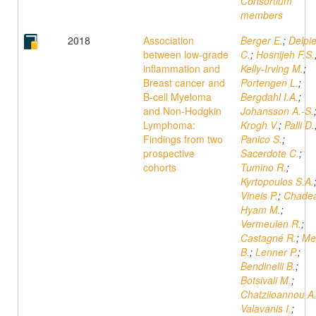
Consortium
members
2018
Association
Berger E.
;
Delpie
between low-grade
C.
;
Hosnijeh F.S.
inflammation and
Kelly-Irving M.
;
Breast cancer and
Portengen L.
;
B-cell Myeloma
Bergdahl I.A.
;
and Non-Hodgkin
Johansson A.-S.
Lymphoma:
Krogh V.
;
Palli D.
Findings from two
Panico S.
;
prospective
Sacerdote C.
;
cohorts
Tumino R.
;
Kyrtopoulos S.A.
Vineis P.
;
Chade
Hyam M.
;
Vermeulen R.
;
Castagné R.
;
Me
B.
;
Lenner P.
;
Bendinelli B.
;
Botsivali M.
;
Chatziioannou A
Valavanis I.
;