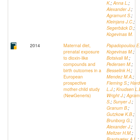
K.
;
Anna L.
;
Alexander J.
;
Agramunt S.
;
Kleinjans J.C.
;
Segerbäck D.
;
Kogevinas M.
2014
Maternal diet,
Papadopoulou E
prenatal exposure
Kogevinas M.
;
to dioxin-like
Botsivali M.
;
compounds and
Pedersen M.
;
birth outcomes in a
Besselink H.
;
European
Mendez M.A.
;
prospective
Fleming S.
;
Hard
mother-child study
L.J.
;
Knudsen L.
(NewGeneris)
Wright J.
;
Agram
S.
;
Sunyer J.
;
Granum B.
;
Gutzkow K.B.
;
Brunborg G.
;
Alexander J.
;
Meltzer H.M.
;
Brantsæter A.L.
;