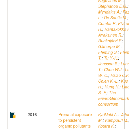
Kogevinas M.
;
Stephanou E.G.
;
Myridakis A.
;
Fa
L.
;
De Santis M.
;
Comba P.
;
Kivira
H.
;
Rantakokko P
Airaksinen R.
;
Ruokojärvi P.
;
Gilthorpe M.
;
Fleming S.
;
Flem
T.
;
Tu Y.-K.
;
Jonsson B.
;
Lun
T.
;
Chen W.J.
;
L
W.-C.
;
Hsiao C.K
Chien K.-L.
;
Kuo 
H.
;
Hung H.
;
Lia
S.-F.
;
The
EnviroGenomark
consortium
2016
Prenatal exposure
Kyriklaki A.
;
Vafe
to persistent
M.
;
Kampouri M.
organic pollutants
Koutra K.
;