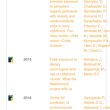
prenatal exposure
Georgiou V.
;
to persistent
Chalkiadaki G.
;
organic pollutants
Rantakokko P.
;
with obesity and
Kiviranta H.
;
cardiometabolic
Karachaliou M.
;
traits in early
Fthenou E.
;
childhood: The
Venihaki M.
;
Sarr
rhea mother–child
K.
;
Vassilaki M.
;
cohort (Crete,
Kyrtopoulos S.A.
Greece)
Oken E.
;
Kogevi
M.
;
Chatzi L.
2015
Fetal exposure to
Kleinjans J.
;
dietary
Botsivali M.
;
carcinogens and
Kogevinas M.
;
risk of childhood
Merlo D.F.
cancer: What the
NewGeneris
project tells us
2016
Omics for
Georgiadis P.
;
prediction of
Hebels D.G.
;
environmental
Valavanis I.
;
Lia