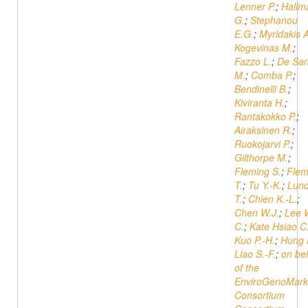
Lenner P.
;
Hallm
G.
;
Stephanou
E.G.
;
Myridakis A
Kogevinas M.
;
Fazzo L.
;
De San
M.
;
Comba P.
;
Bendinelli B.
;
Kiviranta H.
;
Rantakokko P.
;
Airaksinen R.
;
Ruokojarvi P.
;
Gilthorpe M.
;
Fleming S.
;
Flem
T.
;
Tu Y.-K.
;
Lun
T.
;
Chien K.-L.
;
Chen W.J.
;
Lee 
C.
;
Kate Hsiao C
Kuo P.-H.
;
Hung 
Liao S.-F.
;
on be
of the
EnviroGenoMark
Consortium