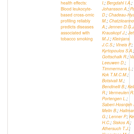
health effects:
I.
;
Bergdahl I.A.
;
Blood leukocyte-
Johansson A.
;
Pa
based cross-omic
D.
;
Chadeau-Hy
profiling reliably
M.
;
Chatziioann
predicts diseases
A.
;
Jennen D.G.J
associated with
Krauskopf J.
;
Jet
tobacco smoking
M.J.
;
Kleinjans
J.C.S.
;
Vineis P.
;
Kyrtopoulos S.A.
Gottschalk R.
;
V
Leeuwen D.
;
Timmermans L.
Kok T.M.C.M.
;
Botsivali M.
;
Bendinelli B.
;
Kel
R.
;
Vermeulen R
Portengen L.
;
Saberi-Hosnijeh 
Melin B.
;
Hallma
G.
;
Lenner P.
;
Ke
H.C.
;
Siskos A.
;
Athersuch T.J.
;