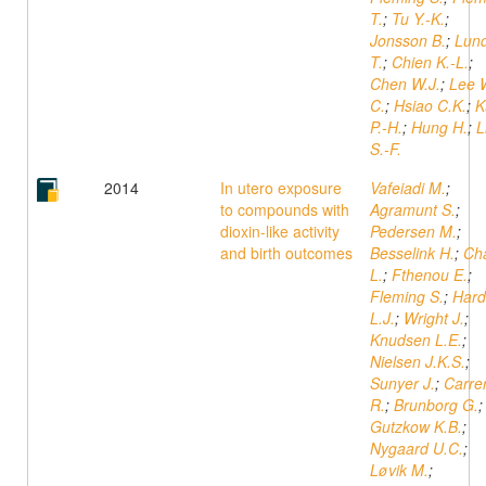
T.
;
Tu Y.-K.
;
Jonsson B.
;
Lun
T.
;
Chien K.-L.
;
Chen W.J.
;
Lee 
C.
;
Hsiao C.K.
;
K
P.-H.
;
Hung H.
;
L
S.-F.
2014
In utero exposure
Vafeiadi M.
;
to compounds with
Agramunt S.
;
dioxin-like activity
Pedersen M.
;
and birth outcomes
Besselink H.
;
Cha
L.
;
Fthenou E.
;
Fleming S.
;
Hard
L.J.
;
Wright J.
;
Knudsen L.E.
;
Nielsen J.K.S.
;
Sunyer J.
;
Carre
R.
;
Brunborg G.
;
Gutzkow K.B.
;
Nygaard U.C.
;
Løvik M.
;