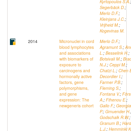
Kyrtopoulos S.A.
Segerbäck D.
;
Merlo D.F.
;
Kleinjans J.C.
;
Vrijheid M.
;
Kogevinas M.
2014
Micronuclei in cord
Merlo D.F.
;
blood lymphocytes
Agramunt S.
;
An
and associations
L.
;
Besselink H.
;
with biomarkers of
Botsivali M.
;
Bra
exposure to
N.J.
;
Ceppi M.
;
carcinogens and
Chatzi L.
;
Chen 
hormonally active
Decordier I.
;
factors, gene
Farmer P.B.
;
polymorphisms,
Fleming S.
;
and gene
Fontana V.
;
Först
expression: The
A.
;
Fthenou E.
;
newgeneris cohort
Gallo F.
;
Georgia
P.
;
Gmuender H.
Godschalk R.W.
;
Granum B.
;
Hard
L.J.
;
Hemminki K