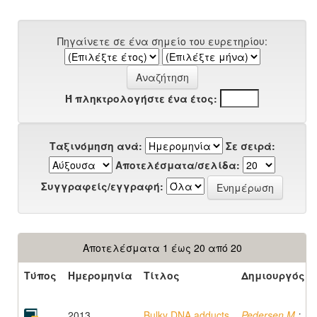
Πηγαίνετε σε ένα σημείο του ευρετηρίου:
Ή πληκτρολογήστε ένα έτος:
Ταξινόμηση ανά:
Σε σειρά:
Αποτελέσματα/σελίδα:
Συγγραφείς/εγγραφή:
Αποτελέσματα 1 έως 20 από 20
Τύπος
Ημερομηνία
Τίτλος
Δημιουργός
2013
Bulky DNA adducts
Pedersen M.
;