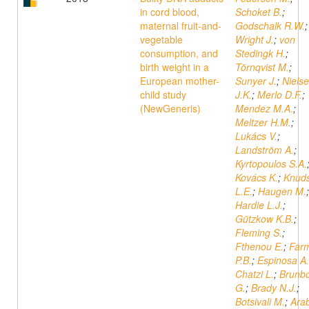
in cord blood,
Schoket B.
;
maternal fruit-and-
Godschalk R.W.
;
vegetable
Wright J.
;
von
consumption, and
Stedingk H.
;
birth weight in a
Törnqvist M.
;
European mother-
Sunyer J.
;
Niels
child study
J.K.
;
Merlo D.F.
;
(NewGeneris)
Mendez M.A.
;
Meltzer H.M.
;
Lukács V.
;
Landström A.
;
Kyrtopoulos S.A.
Kovács K.
;
Knud
L.E.
;
Haugen M.
;
Hardie L.J.
;
Gützkow K.B.
;
Fleming S.
;
Fthenou E.
;
Far
P.B.
;
Espinosa A.
Chatzi L.
;
Brunb
G.
;
Brady N.J.
;
Botsivali M.
;
Ara