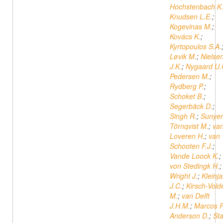
Hochstenbach K
Knudsen L.E.
;
Kogevinas M.
;
Kovács K.
;
Kyrtopoulos S.A.
Løvik M.
;
Nielse
J.K.
;
Nygaard U.
Pedersen M.
;
Rydberg P.
;
Schoket B.
;
Segerbäck D.
;
Singh R.
;
Sunyer
Törnqvist M.
;
va
Loveren H.
;
van
Schooten F.J.
;
Vande Loock K.
;
von Stedingk H.
;
Wright J.
;
Kleinj
J.C.
;
Kirsch-Vold
M.
;
van Delft
J.H.M.
;
Marcos R
Anderson D.
;
Sta