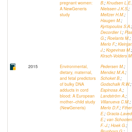
pregnant women:
B.
;
Knudsen L.E.
A NewGeneris
Nielssen J.K.S.
;
study
Meltzer H.M.
;
Haugen M.
;
Kyrtopoulos S.A.
Decordier I.
;
Pla
G.
;
Roelants M.
;
Merlo F.
;
Kleinja
J.
;
Kogevinas M.
Kirsch-Volders M
2015
Environmental,
Pedersen M.
;
dietary, maternal,
Mendez M.A.
;
and fetal predictors
Schoket B.
;
of bulky DNA
Godschalk R.W.
;
adducts in cord
Espinosa A.
;
blood: A European
Landström A.
;
mother–child study
Villanueva C.M.
;
(NewGeneris)
Merlo D.F.
;
Fthe
E.
;
Gracia-Lave
E.
;
van Schoote
F.-J.
;
Hoek G.
;
Brunborg G.
;