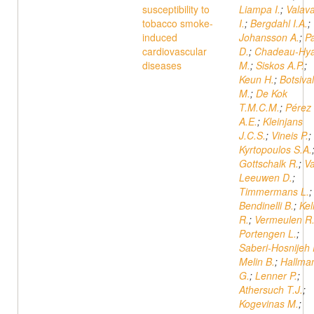
susceptibility to
Liampa I.
;
Valava
tobacco smoke-
I.
;
Bergdahl I.A.
;
induced
Johansson A.
;
Pa
cardiovascular
D.
;
Chadeau-Hy
diseases
M.
;
Siskos A.P.
;
Keun H.
;
Botsival
M.
;
De Kok
T.M.C.M.
;
Pérez
A.E.
;
Kleinjans
J.C.S.
;
Vineis P.
;
Kyrtopoulos S.A.
Gottschalk R.
;
V
Leeuwen D.
;
Timmermans L.
;
Bendinelli B.
;
Kel
R.
;
Vermeulen R
Portengen L.
;
Saberi-Hosnijeh 
Melin B.
;
Hallma
G.
;
Lenner P.
;
Athersuch T.J.
;
Kogevinas M.
;