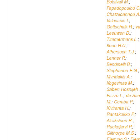
Botsivali M.
;
Papadopoulou C
Chatziioannou A
Valavanis I.
;
Gottschalk R.
;
v
Leeuwen D.
;
Timmermans L.
;
Keun H.C.
;
Athersuch T.J.
;
Lenner P.
;
Bendinelli B.
;
Stephanou E.G.
;
Myridakis A.
;
Kogevinas M.
;
Saberi-Hosnijeh 
Fazzo L.
;
de San
M.
;
Comba P.
;
Kiviranta H.
;
Rantakokko P.
;
Airaksinen R.
;
Ruokojarvi P.
;
Gilthorpe M.S.
;
Fleming S.
;
Flem