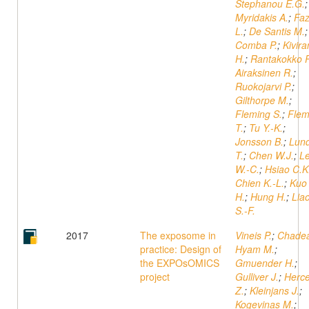
Stephanou E.G.
;
Myridakis A.
;
Fa
L.
;
De Santis M.
;
Comba P.
;
Kivira
H.
;
Rantakokko P
Airaksinen R.
;
Ruokojarvi P.
;
Gilthorpe M.
;
Fleming S.
;
Flem
T.
;
Tu Y.-K.
;
Jonsson B.
;
Lun
T.
;
Chen W.J.
;
L
W.-C.
;
Hsiao C.K
Chien K.-L.
;
Kuo 
H.
;
Hung H.
;
Lia
S.-F.
2017
The exposome in
Vineis P.
;
Chade
practice: Design of
Hyam M.
;
the EXPOsOMICS
Gmuender H.
;
project
Gulliver J.
;
Herc
Z.
;
Kleinjans J.
;
Kogevinas M.
;