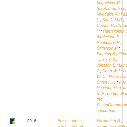
Kogevinas M.
;
Stephanou E.G.
;
Myridakis A.
;
Fa
L.
;
Santis M.D.
;
Comba P.
;
Kivira
H.
;
Rantakokko P
Airaksinen R.
;
Ruokojärvi P.
;
Gilthorpe M.
;
Fleming S.
;
Flem
T.
;
Tu Y.-K.
;
Jonsson B.
;
Lun
T.
;
Chen W.J.
;
L
W.-C.
;
Hsiao C.K
Chien K.-L.
;
Kuo 
H.
;
Hung H.
;
Lia
S.-F.
;
on behalf o
the
EnviroGenomark
consortium
2018
Pre-diagnostic
Vermeulen R.
;
blood immune
Saberi Hosnijeh 