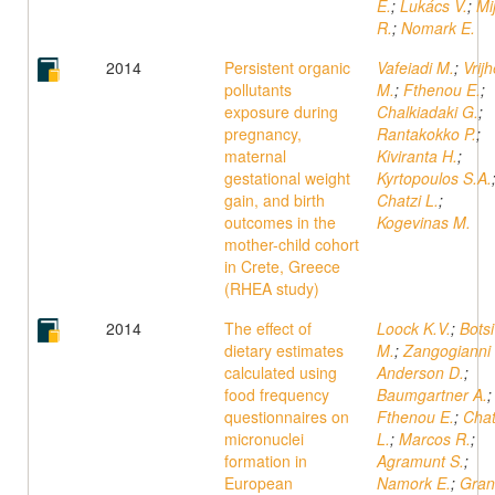
E.
;
Lukács V.
;
Mi
R.
;
Nomark E.
2014
Persistent organic
Vafeiadi M.
;
Vrijh
pollutants
M.
;
Fthenou E.
;
exposure during
Chalkiadaki G.
;
pregnancy,
Rantakokko P.
;
maternal
Kiviranta H.
;
gestational weight
Kyrtopoulos S.A.
gain, and birth
Chatzi L.
;
outcomes in the
Kogevinas M.
mother-child cohort
in Crete, Greece
(RHEA study)
2014
The effect of
Loock K.V.
;
Botsi
dietary estimates
M.
;
Zangogianni
calculated using
Anderson D.
;
food frequency
Baumgartner A.
;
questionnaires on
Fthenou E.
;
Chat
micronuclei
L.
;
Marcos R.
;
formation in
Agramunt S.
;
European
Namork E.
;
Gra