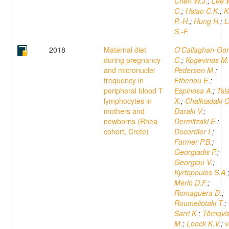
Chen W.J.
;
Lee 
C.
;
Hsiao C.K.
;
K
P.-H.
;
Hung H.
;
L
S.-F.
2018
Maternal diet
O’Callaghan-Go
during pregnancy
C.
;
Kogevinas M.
and micronuclei
Pedersen M.
;
frequency in
Fthenou E.
;
peripheral blood T
Espinosa A.
;
Tsi
lymphocytes in
X.
;
Chalkiadaki G
mothers and
Daraki V.
;
newborns (Rhea
Dermitzaki E.
;
cohort, Crete)
Decordier I.
;
Farmer P.B.
;
Georgiadis P.
;
Georgiou V.
;
Kyrtopoulos S.A.
Merlo D.F.
;
Romaguera D.
;
Roumeliotaki T.
;
Sarri K.
;
Törnqvis
M.
;
Loock K.V.
;
v