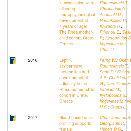
in association with
Roumeliotaki T.
;
offspring
Chalkiadaki G.
;
neuropsychological
Anousaki D.
;
development at
Rantakokko P.
;
4 years of age:
Kiviranta H.
;
The Rhea mother-
Fthenou E.
;
Bits
child cohort, Crete,
P.
;
Kyrtopoulos S
Greece
Kogevinas M.
;
Chatzi L.
2016
Leptin,
Perng W.
;
Oken 
acylcarnitine
Roumeliotaki T.
;
metabolites and
Sood D.
;
Siskos
development of
A.P.
;
Chalkiadaki
adiposity in the
G.
;
Dermitzaki E.
Rhea mother–child
Vafeiadi M.
;
cohort in Crete,
Kyrtopoulos S.
;
Greece
Kogevinas M.
;
K
H.C.
;
Chatzi L.
2017
Blood-based omic
Chatziioannou A
profiling supports
Georgiadis P.
;
female
Hebels D.G.
;