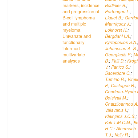
markers, incidence
Bodinier B.
;
and progression of
Portengen L.
;
B-cell lymphoma
Liquet B.
;
Garrid
and multiple
Manriquez J.
;
myeloma:
Lokhorst H.
;
Univariate and
Bergdahl I.A.
;
functionally
Kyrtopoulos S.A.
informed
Johansson A.-S.
multivariate
Georgiadis P.
;
Me
analyses
B.
;
Palli D.
;
Krog
V.
;
Panico S.
;
Sacerdote C.
;
Tumino R.
;
Vinei
P.
;
Castagné R.
;
Chadeau-Hyam 
Botsivali M.
;
Chatziioannou A
Valavanis I.
;
Kleinjans J.C.S.
;
Kok T.M.C.M.
;
K
H.C.
;
Athersuch
T.J.
;
Kelly R.
;