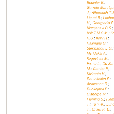
Bodinier B.
;
Garrido-Manriqu
J.
;
Athersuch T.J
Liquet B.
;
Lokhor
H.
;
Georgiadis P.
Kleinjans J.C.S.
;
Kok T.M.C.M.
;
K
H.C.
;
Kelly R.
;
Hallmans G.
;
Stephanou E.G.
;
Myridakis A.
;
Kogevinas M.
;
Fazzo L.
;
De San
M.
;
Comba P.
;
Kiviranta H.
;
Rantakokko P.
;
Airaksinen R.
;
Ruokojarvi P.
;
Gilthorpe M.
;
Fleming S.
;
Flem
T.
;
Tu Y.-K.
;
Lun
T.
;
Chien K.-L.
;