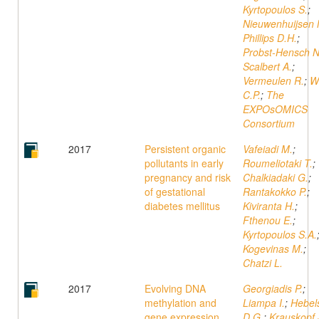
Kyrtopoulos S.
;
Nieuwenhuijsen 
Phillips D.H.
;
Probst-Hensch N
Scalbert A.
;
Vermeulen R.
;
W
C.P.
;
The
EXPOsOMICS
Consortium
2017
Persistent organic
Vafeiadi M.
;
pollutants in early
Roumeliotaki T.
;
pregnancy and risk
Chalkiadaki G.
;
of gestational
Rantakokko P.
;
diabetes mellitus
Kiviranta H.
;
Fthenou E.
;
Kyrtopoulos S.A.
Kogevinas M.
;
Chatzi L.
2017
Evolving DNA
Georgiadis P.
;
methylation and
Liampa I.
;
Hebel
gene expression
D.G.
;
Krauskopf 