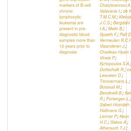
markers of B-cell
Chatziioannou A
chronic
Valavanis I.
;
de 
lymphocytic
T.M.C.M.
;
Kleinj
leukemia are
J.C.S.
;
Bergdahl
present in pre-
I.A.
;
Melin B.
;
diagnostic blood
Spaeth F.
;
Palli D
samples more than
Vermeulen R.C.H
10 years prior to
Vlaanderen J.
;
diagnosis
Chadeau-Hyam 
Vineis P.
;
Kyrtopoulos S.A.
Gottschalk R.
;
v
Leeuwen D.
;
Timmermans L.
;
Botsivali M.
;
Bendinelli B.
;
Kel
R.
;
Portengen L.
Saberi-Hosnijeh 
Hallmans G.
;
Lenner P.
;
Keun
H.C.
;
Siskos A.
;
Athersuch T.J.
;