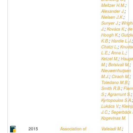
Meltzer H.M.
;
Alexander J.
;
Nielsen J.K.
;
Sunyer J.
;
Wrigh
J.
;
Kovács K.
;
de
Hoogh K.
;
Gutzk
K.B.
;
Hardie L.J.
;
Chatzi L.
;
Knuds
L.E.
;
Anna L.
;
Ketzel M.
;
Haug
M.
;
Botsivali M.
;
Nieuwenhuijsen
M.J.
;
Cirach M.
;
Toledano M.B.
;
Smith R.B.
;
Flem
S.
;
Agramunt S.
;
Kyrtopoulos S.A.
Lukács V.
;
Kleinj
J.C.
;
Segerbäck 
Kogevinas M.
2015
Association of
Vafeiadi M.
;