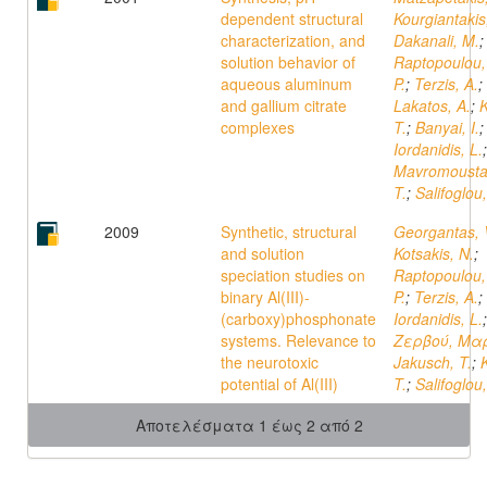
dependent structural
Kourgiantakis
characterization, and
Dakanali, M.
;
solution behavior of
Raptopoulou,
aqueous aluminum
P.
;
Terzis, A.
;
and gallium citrate
Lakatos, A.
;
K
complexes
T.
;
Banyai, I.
;
Iordanidis, L.
;
Mavromousta
T.
;
Salifoglou,
2009
Synthetic, structural
Georgantas, 
and solution
Kotsakis, N.
;
speciation studies on
Raptopoulou,
binary Al(III)-
P.
;
Terzis, A.
;
(carboxy)phosphonate
Iordanidis, L.
;
systems. Relevance to
Ζερβού, Μα
the neurotoxic
Jakusch, T.
;
K
potential of Al(III)
T.
;
Salifoglou,
Αποτελέσματα 1 έως 2 από 2