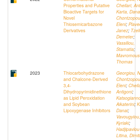
Properties and Putative
Cheilari, An
Bioactive Targets for
Karta, Dana
Novel
Chontzopou
Thiosemicarbazone
Eleni
;
Plave
Derivatives
Janez
;
Tzeli
Demeter
;
Vassiliou,
Stamatia
;
Mavromoust
Thomas
2023
Thiocarbohydrazone
Georgiou, N
and Chalcone-Derived
Chontzopou
3,4-
Eleni
;
Cheila
Dihydropyrimidinethione
Antigoni
;
as Lipid Peroxidation
Katsogiann
and Soybean
Aikaterini
;
K
Lipoxygenase Inhibitors
Danai
;
Vavougyiou
Kyriaki
;
Hadjipavlou
Litina, Dimit