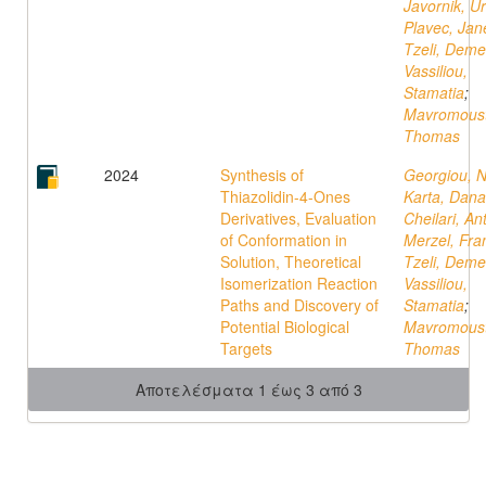
Javornik, U
Plavec, Jan
Tzeli, Dem
Vassiliou,
Stamatia
;
Mavromoust
Thomas
2024
Synthesis of
Georgiou, N
Thiazolidin-4-Ones
Karta, Dana
Derivatives, Evaluation
Cheilari, An
of Conformation in
Merzel, Fra
Solution, Theoretical
Tzeli, Dem
Isomerization Reaction
Vassiliou,
Paths and Discovery of
Stamatia
;
Potential Biological
Mavromoust
Targets
Thomas
Αποτελέσματα 1 έως 3 από 3