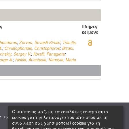
ς
Πλήρες
κείμενο
Theodoros
;
Zervou, Sevasti-Kiriaki
;
Triantis,
M.
;
Christophoridis, Christophoros
;
Bizani,
rinskiy, Sergey V.
;
Koralli, Panagiota
;
orge A.
;
Hiskia, Anastasia
;
Kandyla, Maria
Ο ιστότοπος μαζί με τα απολύτως απαραίτητα
|
|
cookies για την λειτουργία του ιστότοπου με τη
οι Χρήσης
Πνευματική Ιδιοκτησία
Copyright © 2026 ΕΙΕ
συναίνεση σας χρησιμοποιεί cookies για τη
βελτίωση της λειτουργικότητας του, για ανάλυση,