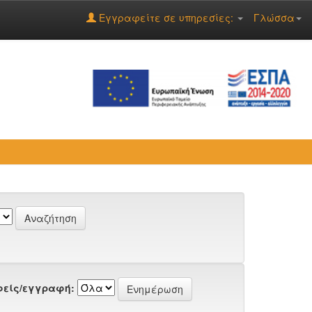
Εγγραφείτε σε υπηρεσίες:
Γλώσσα
είς/εγγραφή: