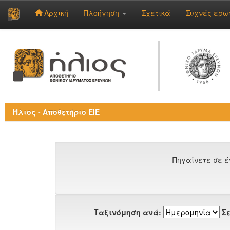
Αρχική
Πλοήγηση
Σχετικά
Συχνές ερω
Skip
navigation
Ήλιος - Αποθετήριο ΕΙΕ
Πηγαίνετε σε έ
Ταξινόμηση ανά:
Σε