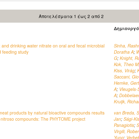
Αποτελέσματα 1 έως 2 από 2
Δημιουργό
and drinking water nitrate on oral and fecal microbial
Sinha, Rash
d feeding study
Doratha A
;
W
G
;
Knight, R
Kok, Theo M
Kiss, Virág
;
Saccani, Gi
Hemke, Gert
A
;
Vleugels-
A
;
Dobbelaer
Kruijk, Richa
 meat products by natural bioactive compounds results
van Breda, 
N-nitroso compounds: The PHYTOME project
Jan
;
Sági-Kis
Panagiotis
;
S
Virgili, Robe
Yung
;
Verbe