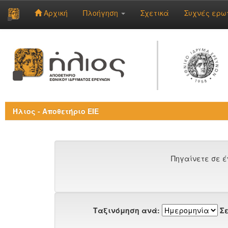
Αρχική
Πλοήγηση
Σχετικά
Συχνές ερω
Skip
navigation
Ήλιος - Αποθετήριο ΕΙΕ
Πηγαίνετε σε έ
Ταξινόμηση ανά:
Σε