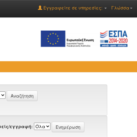
Εγγραφείτε σε υπηρεσίες:
Γλώσσα
είς/εγγραφή: