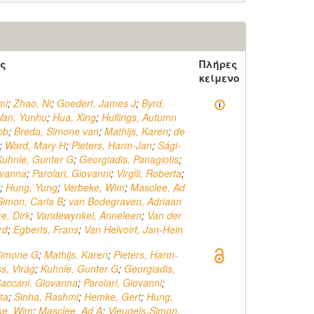
ς
Πλήρες
κείμενο
mi
;
Zhao, Ni
;
Goedert, James J
;
Byrd,
an, Yunhu
;
Hua, Xing
;
Hullings, Autumn
ob
;
Breda, Simone van
;
Mathijs, Karen
;
de
;
Ward, Mary H
;
Pieters, Harm-Jan
;
Sági-
Kuhnle, Gunter G
;
Georgiadis, Panagiotis
;
ovanna
;
Parolari, Giovanni
;
Virgili, Roberta
;
;
Hung, Yung
;
Verbeke, Wim
;
Masclee, Ad
Simon, Carla B
;
van Bodegraven, Adriaan
e, Dirk
;
Vandewynkel, Anneleen
;
Van der
rd
;
Egberts, Frans
;
Van Helvoirt, Jan-Hein
Simone G
;
Mathijs, Karen
;
Pieters, Harm-
s, Virág
;
Kuhnle, Gunter G
;
Georgiadis,
accani, Giovanna
;
Parolari, Giovanni
;
rta
;
Sinha, Rashmi
;
Hemke, Gert
;
Hung,
ke, Wim
;
Masclee, Ad A
;
Vleugels-Simon,