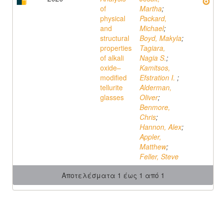
of
Martha
;
physical
Packard,
and
Michael
;
structural
Boyd, Makyla
;
properties
Tagiara,
of alkali
Nagia S.
;
oxide–
Kamitsos,
modified
Efstration I.
;
tellurite
Alderman,
glasses
Oliver
;
Benmore,
Chris
;
Hannon, Alex
;
Appler,
Matthew
;
Feller, Steve
Αποτελέσματα 1 έως 1 από 1