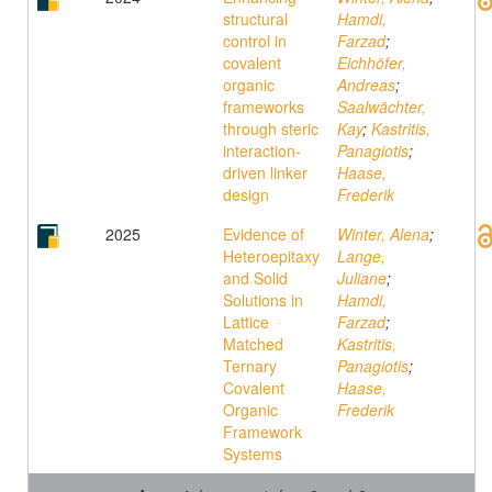
structural
Hamdi,
control in
Farzad
;
covalent
Eichhöfer,
organic
Andreas
;
frameworks
Saalwächter,
through steric
Kay
;
Kastritis,
interaction-
Panagiotis
;
driven linker
Haase,
design
Frederik
2025
Evidence of
Winter, Alena
;
Heteroepitaxy
Lange,
and Solid
Juliane
;
Solutions in
Hamdi,
Lattice
Farzad
;
Matched
Kastritis,
Ternary
Panagiotis
;
Covalent
Haase,
Organic
Frederik
Framework
Systems