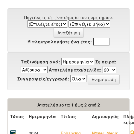
Πηγαίνετε σε ένα σημείο του ευρετηρίου:
Ή πληκτρολογήστε ένα έτος:
Ταξινόμηση ανά:
Σε σειρά:
Αποτελέσματα/σελίδα:
Συγγραφείς/εγγραφή:
Αποτελέσματα 1 έως 2 από 2
Τύπος
Ημερομηνία
Τίτλος
Δημιουργός
Πλή
κείμ
2024
Enhancing
Winter, Alena
;