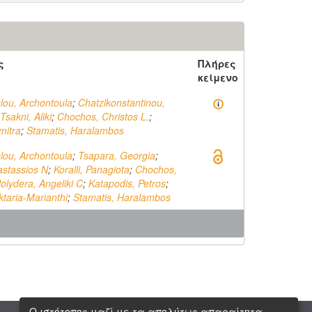
ς
Πλήρες
κείμενο
ou, Archontoula
;
Chatzikonstantinou,
Tsakni, Aliki
;
Chochos, Christos L.
;
mitra
;
Stamatis, Haralambos
ou, Archontoula
;
Tsapara, Georgia
;
astassios N
;
Koralli, Panagiota
;
Chochos,
olydera, Angeliki C
;
Katapodis, Petros
;
ktaria-Marianthi
;
Stamatis, Haralambos
Ο ιστότοπος μαζί με τα απολύτως απαραίτητα