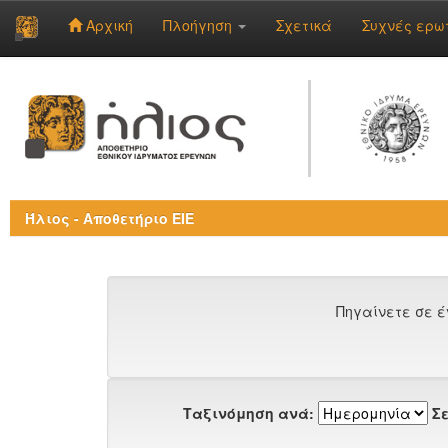
Αρχική
Πλοήγηση
Σχετικά
Συχνές ερω
Skip
navigation
Ήλιος - Αποθετήριο ΕΙΕ
Πηγαίνετε σε έ
Ταξινόμηση ανά:
Σε