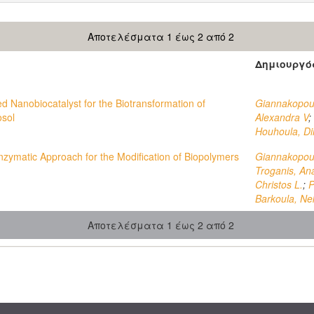
Αποτελέσματα 1 έως 2 από 2
Δημιουργό
d Nanobiocatalyst for the Biotransformation of
Giannakopoul
osol
Alexandra V
;
Houhoula, Di
nzymatic Approach for the Modification of Biopolymers
Giannakopoul
Troganis, An
Christos L.
;
P
Barkoula, Ne
Αποτελέσματα 1 έως 2 από 2