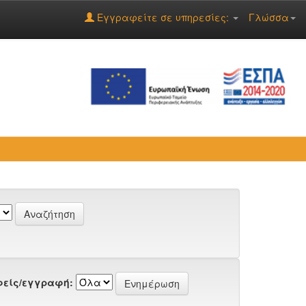
Εγγραφείτε σε υπηρεσίες:
Γλώσσα
είς/εγγραφή: