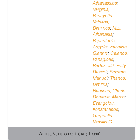
Athanassios
;
Verginis,
Panayotis
;
Valakos,
Dimitrios
;
Mizi,
Athanasia
;
Papantonis,
Argyris
;
Vatsellas,
Giannis
;
Galanos,
Panagiotis
;
Bartek, Jiri
;
Petty,
Russell
;
Serrano,
Manuel
;
Thanos,
Dimitris
;
Roussos, Charis
;
Demaria, Marco
;
Evangelou,
Konstantinos
;
Gorgoulis,
Vassilis G
Αποτελέσματα 1 έως 1 από 1