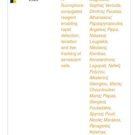
fluorophore-
Sophia
;
Veroutis,
conjugated
Dimitris
;
Pousias,
reagent
Athanasios
;
enabling
Papaspyropoulos,
rapid
Angelos
;
Pippa,
detection,
Natassa
;
isolation
Lougiakis,
and live
Nikolaos
;
tracking of
Kambas,
senescent
Konstantinos
;
cells
Lagopati, Nefeli
;
Polyzou,
Aikaterini
;
Georgiou, Maria
;
Chountoulesi,
Maria
;
Pispas,
Stergios
;
Foutadakis,
Spyros
;
Pouli,
Nicole
;
Marakos,
Panagiotis
;
Kotsinas,