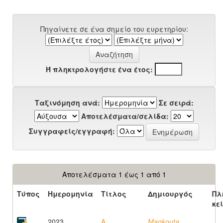
Πηγαίνετε σε ένα σημείο του ευρετηρίου:
Ή πληκτρολογήστε ένα έτος:
Ταξινόμηση ανά:
Σε σειρά:
Αποτελέσματα/σελίδα:
Συγγραφείς/εγγραφή:
Αποτελέσματα 1 έως 1 από 1
Τύπος
Ημερομηνία
Τίτλος
Δημιουργός
Πλ
κε
2023
A
Magkouta,