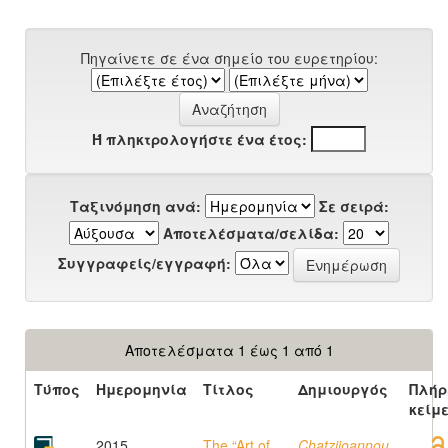
Πηγαίνετε σε ένα σημείο του ευρετηρίου:
Ή πληκτρολογήστε ένα έτος:
Ταξινόμηση ανά:
Σε σειρά:
Αποτελέσματα/σελίδα:
Συγγραφείς/εγγραφή:
Αποτελέσματα 1 έως 1 από 1
Τύπος
Ημερομηνία
Τίτλος
Δημιουργός
Πλήρ
κείμ
2015
The “Art of
Chatziioannou,