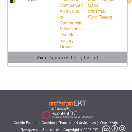
Commerce”:
Maria
An Outline
Christina
;
of
Flora Tsilaga
Commercial
Education in
Twentieth-
century
Greece
Αποτελέσματα 1 έως 1 από 1
|
|
|
|
Cookie Banner
Cookies
Προσωπικά δεδομένα
Όροι Χρήσης
|
Πνευματική Ιδιοκτησία
Copyright © 2026 ΕΙΕ