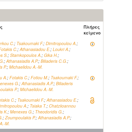
ς
Πλήρες
κείμενο
yrkou C.
;
Tsakoumaki F.
;
Dimitropoulou A.
;
Fotakis C.
;
Athanasiadou E.
;
Loukri A.
;
s S.
;
Stamkopoulos A.
;
Gika H.
;
G.
;
Athanasiadis A.P.
;
Biliaderis C.G.
;
s P.
;
Michaelidou A.-M.
u A.
;
Fotakis C.
;
Fotiou M.
;
Tsakoumaki F.
;
enexes G.
;
Athanasiadis A.P.
;
Biliaderis
ulakis P.
;
Michaelidou A.-M.
takis C.
;
Tsakoumaki F.
;
Athanasiadou E.
;
imitropoulou A.
;
Tsiaka T.
;
Chatziioannou
is K.
;
Menexes G.
;
Theodoridis G.
;
G.
;
Zoumpoulakis P.
;
Athanasiadis A.P.
;
A.-M.