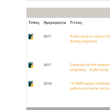
Τύπος
Ημερομηνία
Τίτλος
2017
A pilot study to explore t
during pregnancy
2017
Exploring the link betwee
pregnancy - A pilot study
2018
1H NMR-based metabolomic
patterns on human amniotic