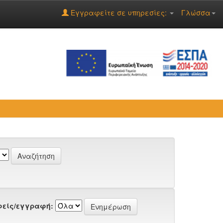
Εγγραφείτε σε υπηρεσίες:
Γλώσσα
είς/εγγραφή: