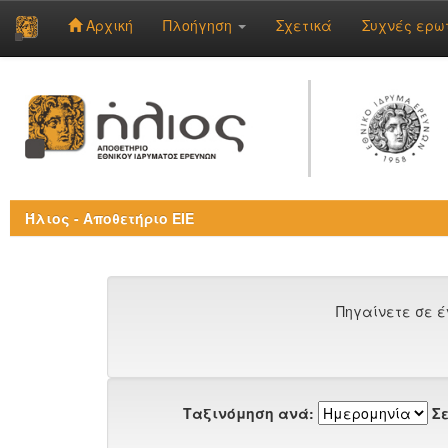
Αρχική
Πλοήγηση
Σχετικά
Συχνές ερω
Skip
navigation
Ήλιος - Αποθετήριο ΕΙΕ
Πηγαίνετε σε έ
Ταξινόμηση ανά:
Σε