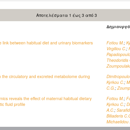
Αποτελέσματα 1 έως 3 από 3
Δημιουργό
he link between habitual diet and urinary biomarkers
Fotiou M.
;
K
Virgiliou C.
;
Papadopoulo
Theodoridis 
Zoumpoulaki
n the circulatory and excreted metabolome during
Dimitropoulo
Kyrkou C.
;
M
C.G.
;
Zoumpo
s reveals the effect of maternal habitual dietary
Fotiou M.
;
Fo
 fluid profile
Kyrkou C.
;
D
A.C.
;
Sarafid
Biliaderis C.
Michaelidou 