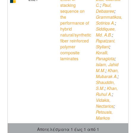
stacking
C.
;
Paul,
sequence on
Debasree
;
the
Grammatikos,
performance of
Sotirios A.
;
hybrid
Siddiquee,
natural/synthetic
Md. A.B.
;
fiber reinforced
Papatzani,
polymer
Styliani
;
composite
Koralli,
laminates
Panagiota
;
Islam, Jahid
M.M.
;
Khan,
Mubarak A.
;
Shauddin,
S.M.
;
Khan,
Ruhul A.
;
Vidakis,
Nectarios
;
Petousis,
Markos
Αποτελέσματα 1 έως 1 από 1