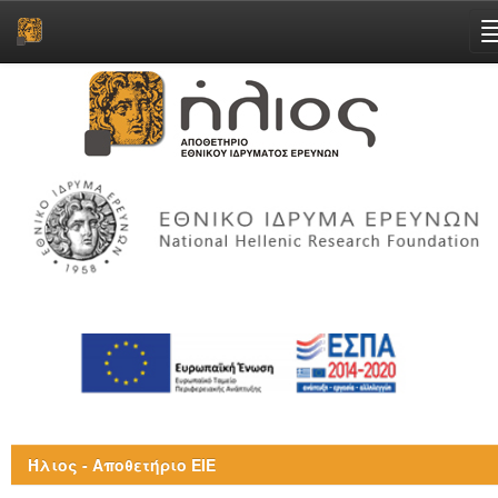
Skip
navigation
Ήλιος - Αποθετήριο ΕΙΕ