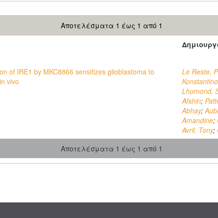
Αποτελέσματα 1 έως 1 από 1
Δημιουργ
ition of IRE1 by MKC8866 sensitizes glioblastoma to
Le Reste, P
in vivo
Konstantin
Lhomond, S
Afshin
;
Patt
Abhay
;
Aub
Amandine
;
Avril, Tony
;
Αποτελέσματα 1 έως 1 από 1