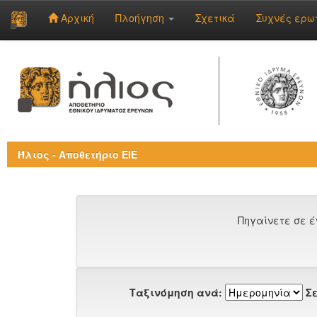
Αρχική
Πλοήγηση
Σχετικά
Συχνές ερω
Skip
navigation
Ήλιος - Αποθετήριο ΕΙΕ
Πηγαίνετε σε έ
Ταξινόμηση ανά:
Σε