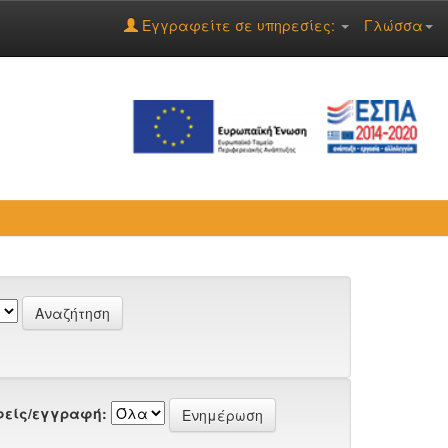
Εγγραφείτε σε υπηρεσίες:
Γλώσσα
είς/εγγραφή: