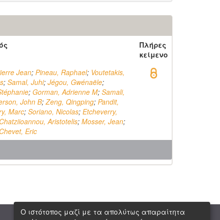
ός
Πλήρες
κείμενο
ierre Jean
;
Pineau, Raphael
;
Voutetakis,
os
;
Samal, Juhi
;
Jégou, Gwénaële
;
téphanie
;
Gorman, Adrienne M
;
Samali,
erson, John B
;
Zeng, Qingping
;
Pandit,
ry, Marc
;
Soriano, Nicolas
;
Etcheverry,
Chatziioannou, Aristotelis
;
Mosser, Jean
;
Chevet, Eric
Ο ιστότοπος μαζί με τα απολύτως απαραίτητα