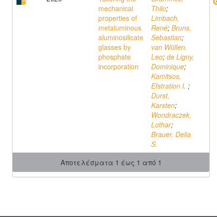
mechanical
Thilo
;
properties of
Limbach,
metaluminous
René
;
Bruns,
aluminosilicate
Sebastian
;
glasses by
van Wüllen,
phosphate
Leo
;
de Ligny,
incorporation
Dominique
;
Kamitsos,
Efstration I.
;
Durst,
Karsten
;
Wondraczek,
Lothar
;
Brauer, Delia
S.
Αποτελέσματα 1 έως 1 από 1